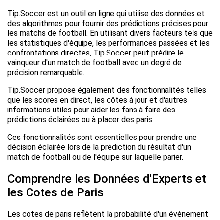
Tip.Soccer est un outil en ligne qui utilise des données et
des algorithmes pour fournir des prédictions précises pour
les matchs de football. En utilisant divers facteurs tels que
les statistiques d'équipe, les performances passées et les
confrontations directes, Tip.Soccer peut prédire le
vainqueur d'un match de football avec un degré de
précision remarquable.
Tip.Soccer propose également des fonctionnalités telles
que les scores en direct, les côtes à jour et d'autres
informations utiles pour aider les fans à faire des
prédictions éclairées ou à placer des paris.
Ces fonctionnalités sont essentielles pour prendre une
décision éclairée lors de la prédiction du résultat d'un
match de football ou de l'équipe sur laquelle parier.
Comprendre les Données d'Experts et
les Cotes de Paris
Les cotes de paris reflètent la probabilité d'un événement