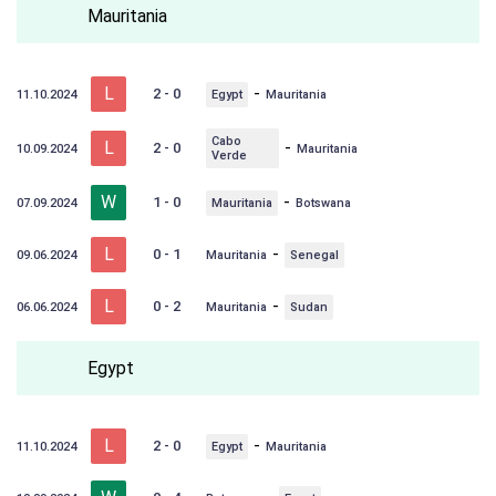
Mauritania
L
-
2 - 0
11.10.2024
Egypt
Mauritania
Cabo
L
-
2 - 0
10.09.2024
Mauritania
Verde
W
-
1 - 0
07.09.2024
Mauritania
Botswana
L
-
0 - 1
09.06.2024
Mauritania
Senegal
L
-
0 - 2
06.06.2024
Mauritania
Sudan
Egypt
L
-
2 - 0
11.10.2024
Egypt
Mauritania