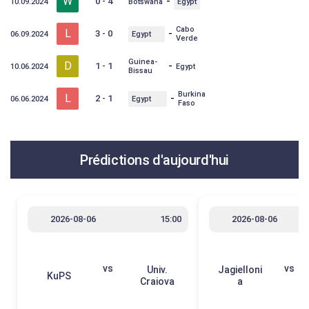
W
-
0 - 4
10.09.2024
Botswana
Egypt
Cabo
L
-
3 - 0
06.09.2024
Egypt
Verde
Guinea-
D
-
1 - 1
10.06.2024
Egypt
Bissau
Burkina
L
-
2 - 1
06.06.2024
Egypt
Faso
Prédictions d'aujourd'hui
2026-08-06
15:00
2026-08-06
vs
vs
Univ.
Jagielloni
KuPS
Craiova
a