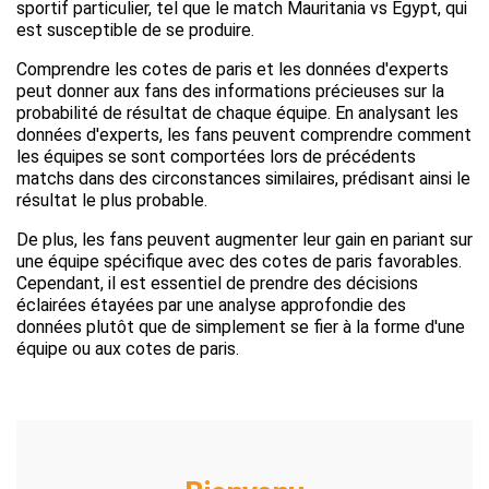
sportif particulier, tel que le match Mauritania vs Egypt, qui
est susceptible de se produire.
Comprendre les cotes de paris et les données d'experts
peut donner aux fans des informations précieuses sur la
probabilité de résultat de chaque équipe. En analysant les
données d'experts, les fans peuvent comprendre comment
les équipes se sont comportées lors de précédents
matchs dans des circonstances similaires, prédisant ainsi le
résultat le plus probable.
De plus, les fans peuvent augmenter leur gain en pariant sur
une équipe spécifique avec des cotes de paris favorables.
Cependant, il est essentiel de prendre des décisions
éclairées étayées par une analyse approfondie des
données plutôt que de simplement se fier à la forme d'une
équipe ou aux cotes de paris.