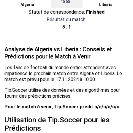
10:00
Algeria
Liberia
Statut de correspondance:
Finished
Résultat du match:
5
:
1
Analyse de Algeria vs Liberia : Conseils et
Prédictions pour le Match à Venir
Les fans de football du monde entier attendent avec
impatience le prochain match entre Algeria et Liberia. Le
match est prévu pour le 17.11.2024 à 10:00.
Tip.Soccer utilise des données et des algorithmes pour
fournir des prédictions précises.
Pour le match à venir, Tip.Soccer prédit n/a/n/a/n/a.
Utilisation de Tip.Soccer pour les
Prédictions