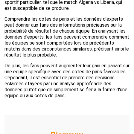
sportif particulier, tel que le match Algeria vs Liberia, qui
est susceptible de se produire.
Comprendre les cotes de paris et les données d'experts
peut donner aux fans des informations précieuses sur la
probabilité de résultat de chaque équipe. En analysant les
données d'experts, les fans peuvent comprendre comment
les équipes se sont comportées lors de précédents
matchs dans des circonstances similaires, prédisant ainsi le
résultat le plus probable.
De plus, les fans peuvent augmenter leur gain en pariant sur
une équipe spécifique avec des cotes de paris favorables.
Cependant, il est essentiel de prendre des décisions
éclairées étayées par une analyse approfondie des
données plutôt que de simplement se fier à la forme d'une
équipe ou aux cotes de paris.