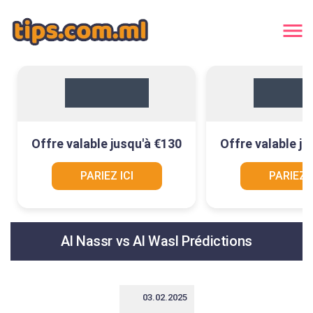
Offre valable jusqu'à €130
Offre valable ju
PARIEZ ICI
PARIEZ I
Al Nassr vs Al Wasl Prédictions
03.02.2025