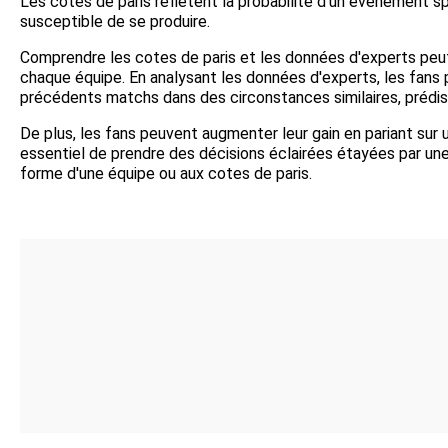
Les cotes de paris reflètent la probabilité d'un événement sp
susceptible de se produire.
Comprendre les cotes de paris et les données d'experts peut 
chaque équipe. En analysant les données d'experts, les fa
précédents matchs dans des circonstances similaires, prédisan
De plus, les fans peuvent augmenter leur gain en pariant sur 
essentiel de prendre des décisions éclairées étayées par un
forme d'une équipe ou aux cotes de paris.