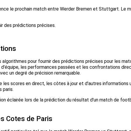
ence le prochain match entre Werder Bremen et Stuttgart. Le 
ir des prédictions précises.
ctions
es algorithmes pour fournir des prédictions précises pour les ma
ues d'équipe, les performances passées et les confrontations dire
avec un degré de précision remarquable.
es scores en direct, les côtes à jour et d'autres informations u
 paris.
on éclairée lors de la prédiction du résultat d'un match de foot
s Cotes de Paris