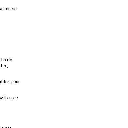
match est
tchs de
ctes,
tiles pour
ball ou de