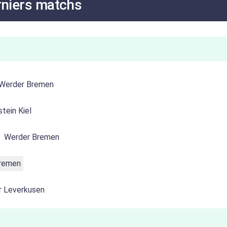
rniers matchs
Werder Bremen
stein Kiel
Werder Bremen
remen
r Leverkusen