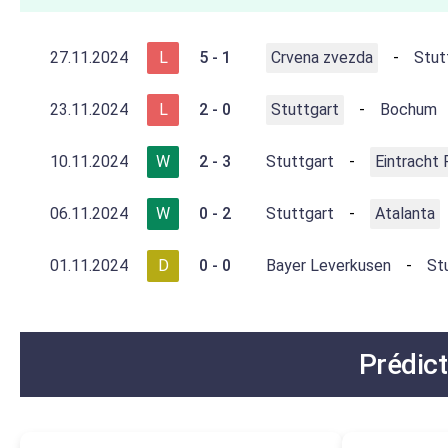
27.11.2024
L
5 - 1
Crvena zvezda
-
Stut
23.11.2024
L
2 - 0
Stuttgart
-
Bochum
10.11.2024
W
2 - 3
Stuttgart
-
Eintracht 
06.11.2024
W
0 - 2
Stuttgart
-
Atalanta
01.11.2024
D
0 - 0
Bayer Leverkusen
-
St
Prédict