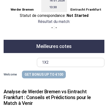
16.01.2026
13:30
Werder Bremen
Eintracht Frankfurt
Statut de correspondance:
Not Started
Résultat du match:
-
:
-
Meilleures cotes
1X2
Welcome
GET BONUS UP TO €100
Analyse de Werder Bremen vs Eintracht
Frankfurt : Conseils et Prédictions pour le
Match à Venir