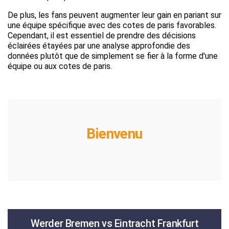
De plus, les fans peuvent augmenter leur gain en pariant sur
une équipe spécifique avec des cotes de paris favorables.
Cependant, il est essentiel de prendre des décisions
éclairées étayées par une analyse approfondie des
données plutôt que de simplement se fier à la forme d'une
équipe ou aux cotes de paris.
Bienvenu
Werder Bremen vs Eintracht Frankfurt