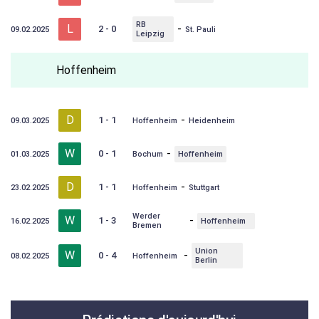
RB
L
-
2 - 0
09.02.2025
St. Pauli
Leipzig
Hoffenheim
D
-
1 - 1
09.03.2025
Hoffenheim
Heidenheim
W
-
0 - 1
01.03.2025
Bochum
Hoffenheim
D
-
1 - 1
23.02.2025
Hoffenheim
Stuttgart
Werder
W
-
1 - 3
16.02.2025
Hoffenheim
Bremen
Union
W
-
0 - 4
08.02.2025
Hoffenheim
Berlin