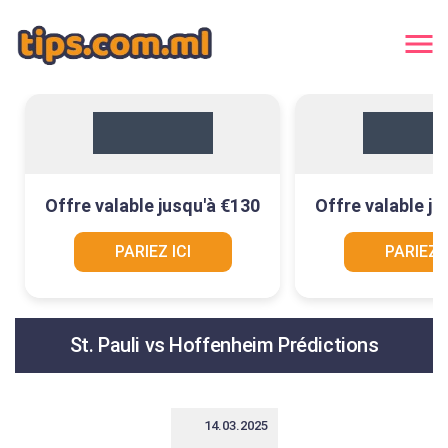
Offre valable jusqu'à €130
Offre valable ju
PARIEZ ICI
PARIEZ I
St. Pauli vs Hoffenheim Prédictions
14.03.2025