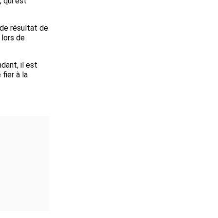
, qui est
de résultat de
lors de
ant, il est
ier à la