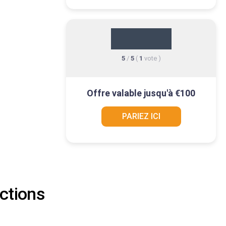
5
/
5
(
1
vote
)
Offre valable jusqu'à €100
PARIEZ ICI
ictions