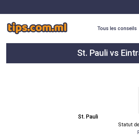
Tous les conseils
St. Pauli vs Ein
St. Pauli
Statut d