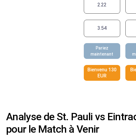
2.22
3.54
Pariez
maintenant
m
Bienvenu 130
Bi
EUR
Analyse de St. Pauli vs Eintra
pour le Match à Venir