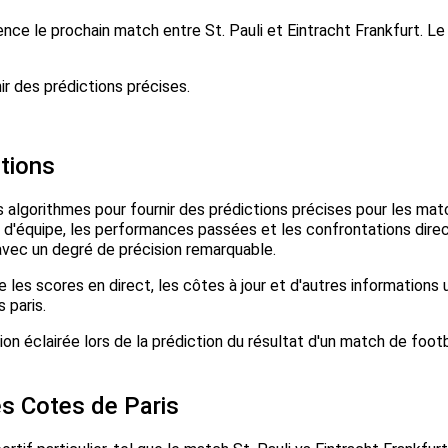
nce le prochain match entre St. Pauli et Eintracht Frankfurt. L
ir des prédictions précises.
ctions
es algorithmes pour fournir des prédictions précises pour les ma
ues d'équipe, les performances passées et les confrontations dire
avec un degré de précision remarquable.
es scores en direct, les côtes à jour et d'autres informations u
 paris.
on éclairée lors de la prédiction du résultat d'un match de foot
s Cotes de Paris