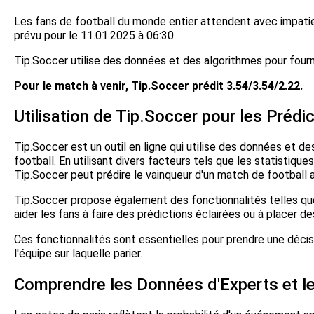
Les fans de football du monde entier attendent avec impatie
prévu pour le 11.01.2025 à 06:30.
Tip.Soccer utilise des données et des algorithmes pour fourn
Pour le match à venir, Tip.Soccer prédit 3.54/3.54/2.22.
Utilisation de Tip.Soccer pour les Prédi
Tip.Soccer est un outil en ligne qui utilise des données et d
football. En utilisant divers facteurs tels que les statistiq
Tip.Soccer peut prédire le vainqueur d'un match de football 
Tip.Soccer propose également des fonctionnalités telles que l
aider les fans à faire des prédictions éclairées ou à placer des
Ces fonctionnalités sont essentielles pour prendre une décisi
l'équipe sur laquelle parier.
Comprendre les Données d'Experts et le