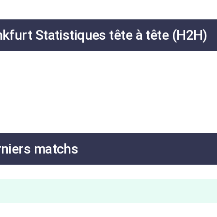
nkfurt Statistiques tête à tête (H2H)
rniers matchs