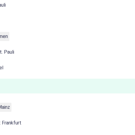
uli
emen
t. Pauli
el
Mainz
t Frankfurt