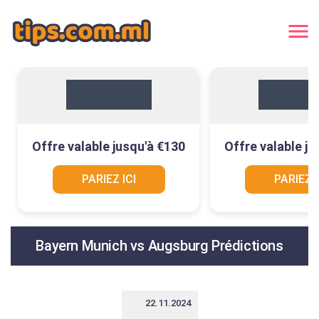
Offre valable jusqu'à €130
Offre valable ju
PARIEZ ICI
PARIEZ I
Bayern Munich vs Augsburg Prédictions
22.11.2024