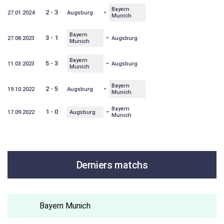
Bayern
-
2 - 3
27.01.2024
Augsburg
Munich
Bayern
-
3 - 1
27.08.2023
Augsburg
Munich
Bayern
-
5 - 3
11.03.2023
Augsburg
Munich
Bayern
-
2 - 5
19.10.2022
Augsburg
Munich
Bayern
-
1 - 0
17.09.2022
Augsburg
Munich
Derniers matchs
Bayern Munich