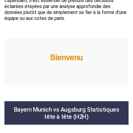
Cependant, il est essentiel de prendre des décisions
éclairées étayées par une analyse approfondie des
données plutôt que de simplement se fier à la forme d'une
équipe ou aux cotes de paris.
Bienvenu
Bayern Munich vs Augsburg Statistiques
tête à tête (H2H)