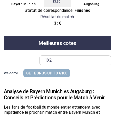
13:30
Bayern Munich
Augsburg
Statut de correspondance:
Finished
Résultat du match:
3
:
0
Meilleures cotes
1X2
Welcome
GET BONUS UP TO €100
Analyse de Bayern Munich vs Augsburg :
Conseils et Prédictions pour le Match à Venir
Les fans de football du monde entier attendent avec
impatience le prochain match entre Bayern Munich et