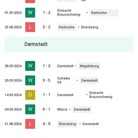
04
Eintracht
W
-
1 - 2
01.09.2024
Karlsruhe
Braunschweig
L
-
3 - 2
23.08.2024
Karlsruhe
Elversberg
Darmstadt
W
-
1 - 2
28.09.2024
Darmstadt
Magdeburg
Schalke
W
-
3 - 5
20.09.2024
Darmstadt
04
Eintracht
D
-
1 - 1
14.09.2024
Darmstadt
Braunschweig
W
-
0 - 1
04.09.2024
Mainz
Darmstadt
L
-
4 - 0
31.08.2024
Elversberg
Darmstadt