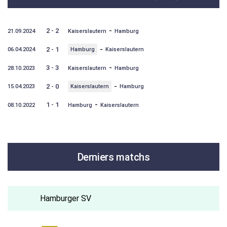
-
2 - 2
21.09.2024
Kaiserslautern
Hamburg
-
2 - 1
06.04.2024
Hamburg
Kaiserslautern
-
3 - 3
28.10.2023
Kaiserslautern
Hamburg
-
2 - 0
15.04.2023
Kaiserslautern
Hamburg
-
1 - 1
08.10.2022
Hamburg
Kaiserslautern
Derniers matchs
Hamburger SV