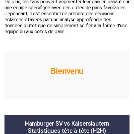
De plus, les fans peuvent augmenter leur gain en pariant sur
une équipe spécifique avec des cotes de paris favorables.
Cependant, il est essentiel de prendre des décisions
éclairées étayées par une analyse approfondie des
données plutôt que de simplement se fier à la forme d'une
équipe ou aux cotes de paris.
Bienvenu
Hamburger SV vs Kaiserslautern
Statistiques tête à tête (H2H)