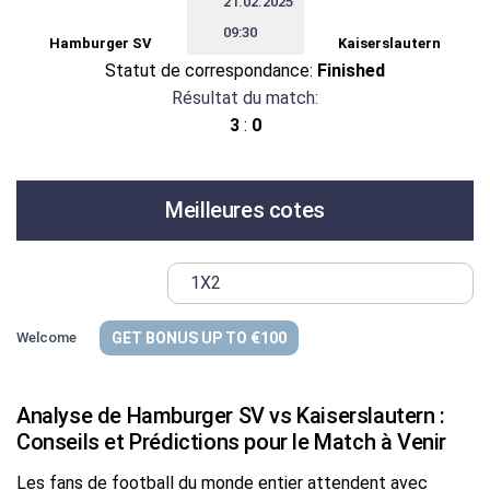
21.02.2025
09:30
Hamburger SV
Kaiserslautern
Statut de correspondance:
Finished
Résultat du match:
3
:
0
Meilleures cotes
1X2
Welcome
GET BONUS UP TO €100
Analyse de Hamburger SV vs Kaiserslautern :
Conseils et Prédictions pour le Match à Venir
Les fans de football du monde entier attendent avec