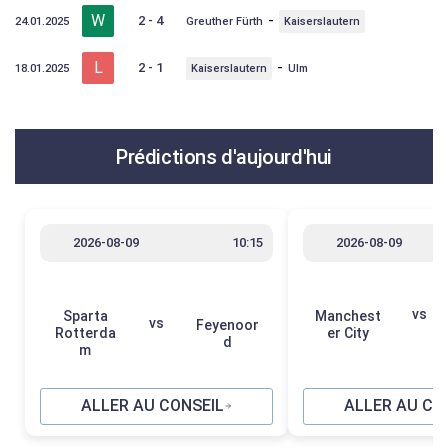
W
-
2 - 4
24.01.2025
Greuther Fürth
Kaiserslautern
L
-
2 - 1
18.01.2025
Kaiserslautern
Ulm
Prédictions d'aujourd'hui
2026-08-09
10:15
2026-08-09
vs
Sparta
Manchest
vs
Feyenoor
Rotterda
er City
d
m
ALLER AU CONSEIL
ALLER AU CO