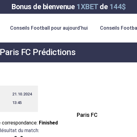
Bonus de bienvenue
1XBET
de
144$
Conseils Football pour aujourd’hui
Conseils Footba
Paris FC Prédictions
21.10.2024
13:45
Paris FC
e correspondance:
Finished
Résultat du match: