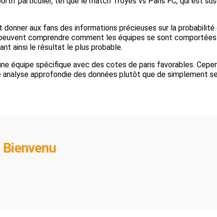
rtif particulier, tel que le match Troyes vs Paris FC, qui est su
donner aux fans des informations précieuses sur la probabilité 
ns peuvent comprendre comment les équipes se sont comportées 
t ainsi le résultat le plus probable.
une équipe spécifique avec des cotes de paris favorables. Cepend
e analyse approfondie des données plutôt que de simplement se f
Bienvenu