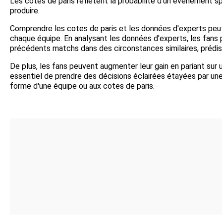
Les cotes de paris reflètent la probabilité d'un événement spo
produire.
Comprendre les cotes de paris et les données d'experts peut 
chaque équipe. En analysant les données d'experts, les fa
précédents matchs dans des circonstances similaires, prédisan
De plus, les fans peuvent augmenter leur gain en pariant sur 
essentiel de prendre des décisions éclairées étayées par un
forme d'une équipe ou aux cotes de paris.