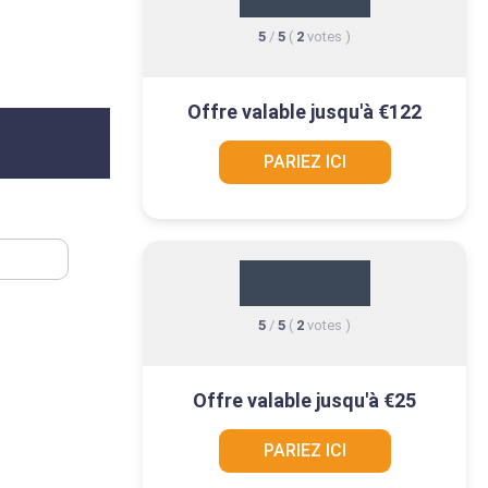
5
/
5
(
2
votes
)
Offre valable jusqu'à €122
PARIEZ ICI
5
/
5
(
2
votes
)
Offre valable jusqu'à €25
PARIEZ ICI