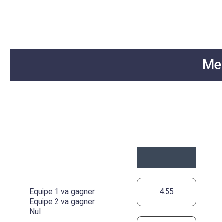
Mei
Equipe 1 va gagner
4.55
Equipe 2 va gagner
Nul