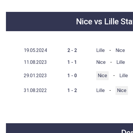
Nice vs Lille St
19.05.2024
2 - 2
Lille
-
Nice
11.08.2023
1 - 1
Nice
-
Lille
29.01.2023
1 - 0
Nice
-
Lille
31.08.2022
1 - 2
Lille
-
Nice
De