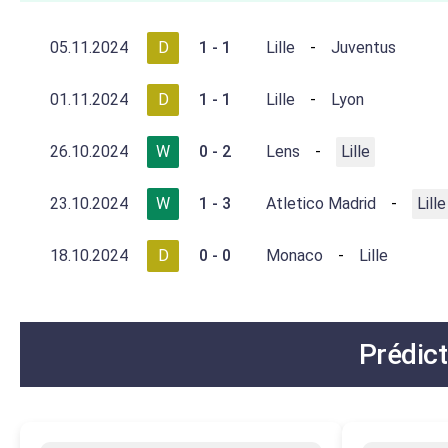
05.11.2024
D
1 - 1
Lille
-
Juventus
01.11.2024
D
1 - 1
Lille
-
Lyon
26.10.2024
W
0 - 2
Lens
-
Lille
23.10.2024
W
1 - 3
Atletico Madrid
-
Lille
18.10.2024
D
0 - 0
Monaco
-
Lille
Prédict