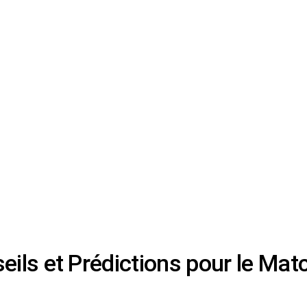
seils et Prédictions pour le Mat