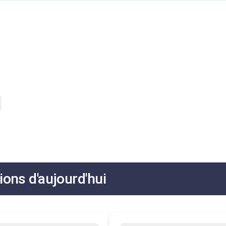
ions d'aujourd'hui