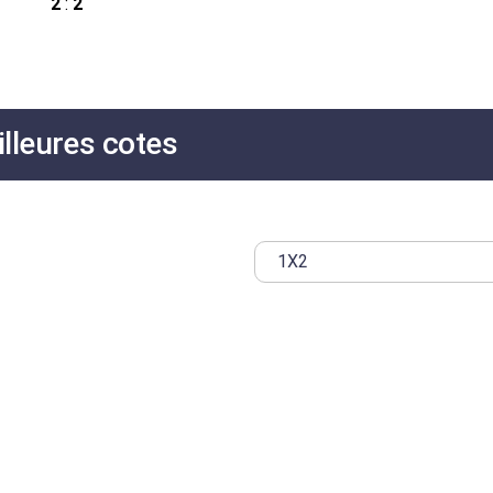
2
:
2
lleures cotes
1X2