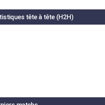
atistiques tête à tête (H2H)
rniers matchs