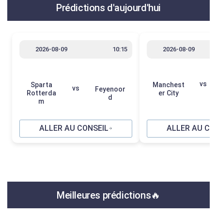
Prédictions d'aujourd'hui
2026-08-09
10:15
2026-08-09
vs
Sparta
Manchest
vs
Feyenoor
Rotterda
er City
d
m
ALLER AU CONSEIL
ALLER AU CO
Meilleures prédictions🔥