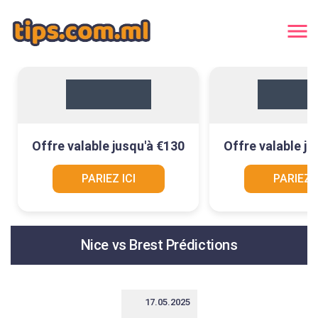
Offre valable jusqu'à €130
Offre valable ju
PARIEZ ICI
PARIEZ I
Nice vs Brest Prédictions
17.05.2025