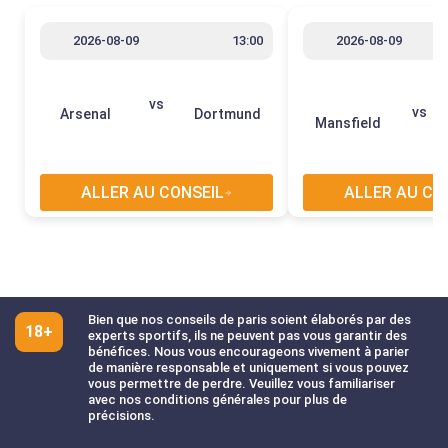
2026-08-09
13:00
2026-08-09
vs
vs
Arsenal
Dortmund
Mansfield
ALLER AU CONSEIL
ALLER AU CO
Bien que nos conseils de paris soient élaborés par des
18+
experts sportifs, ils ne peuvent pas vous garantir des
bénéfices. Nous vous encourageons vivement à parier
de manière responsable et uniquement si vous pouvez
vous permettre de perdre. Veuillez vous familiariser
avec nos conditions générales pour plus de
précisions.