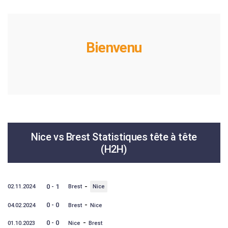
Bienvenu
Nice vs Brest Statistiques tête à tête
(H2H)
-
0 - 1
02.11.2024
Brest
Nice
-
0 - 0
04.02.2024
Brest
Nice
-
0 - 0
01.10.2023
Nice
Brest