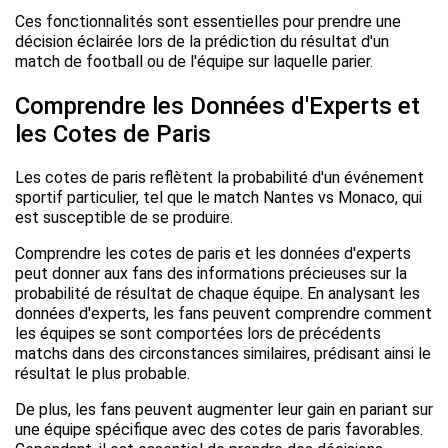
Ces fonctionnalités sont essentielles pour prendre une
décision éclairée lors de la prédiction du résultat d'un
match de football ou de l'équipe sur laquelle parier.
Comprendre les Données d'Experts et
les Cotes de Paris
Les cotes de paris reflètent la probabilité d'un événement
sportif particulier, tel que le match Nantes vs Monaco, qui
est susceptible de se produire.
Comprendre les cotes de paris et les données d'experts
peut donner aux fans des informations précieuses sur la
probabilité de résultat de chaque équipe. En analysant les
données d'experts, les fans peuvent comprendre comment
les équipes se sont comportées lors de précédents
matchs dans des circonstances similaires, prédisant ainsi le
résultat le plus probable.
De plus, les fans peuvent augmenter leur gain en pariant sur
une équipe spécifique avec des cotes de paris favorables.