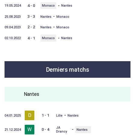
-
4 - 0
19.05.2024
Monaco
Nantes
-
3 - 3
25.08.2023
Nantes
Monaco
-
2 - 2
09.04.2023
Nantes
Monaco
-
4 - 1
02.10.2022
Monaco
Nantes
Derniers matchs
Nantes
D
-
1 - 1
04.01.2025
Lille
Nantes
JA
W
-
0 - 4
21.12.2024
Nantes
Drancy