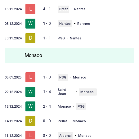
L
-
4 - 1
15.12.2024
Brest
Nantes
W
-
1 - 0
08.12.2024
Nantes
Rennes
D
-
1 - 1
30.11.2024
PSG
Nantes
Monaco
L
-
1 - 0
05.01.2025
PSG
Monaco
Saint-
W
-
1 - 4
22.12.2024
Monaco
Jean
W
-
2 - 4
18.12.2024
Monaco
PSG
D
-
0 - 0
14.12.2024
Reims
Monaco
L
-
3 - 0
11.12.2024
Arsenal
Monaco