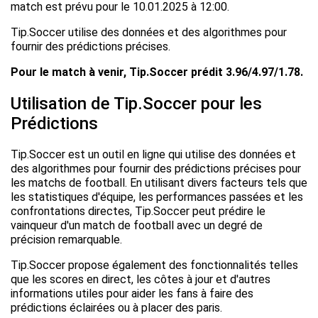
match est prévu pour le 10.01.2025 à 12:00.
Tip.Soccer utilise des données et des algorithmes pour
fournir des prédictions précises.
Pour le match à venir, Tip.Soccer prédit 3.96/4.97/1.78.
Utilisation de Tip.Soccer pour les
Prédictions
Tip.Soccer est un outil en ligne qui utilise des données et
des algorithmes pour fournir des prédictions précises pour
les matchs de football. En utilisant divers facteurs tels que
les statistiques d'équipe, les performances passées et les
confrontations directes, Tip.Soccer peut prédire le
vainqueur d'un match de football avec un degré de
précision remarquable.
Tip.Soccer propose également des fonctionnalités telles
que les scores en direct, les côtes à jour et d'autres
informations utiles pour aider les fans à faire des
prédictions éclairées ou à placer des paris.