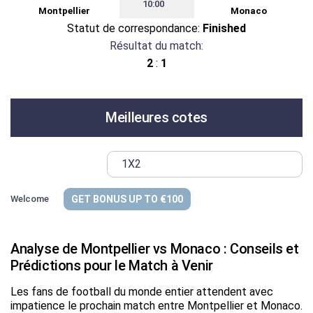
10:00
Montpellier
Monaco
Statut de correspondance:
Finished
Résultat du match:
2
:
1
Meilleures cotes
1X2
Welcome
GET BONUS UP TO €100
Analyse de Montpellier vs Monaco : Conseils et
Prédictions pour le Match à Venir
Les fans de football du monde entier attendent avec
impatience le prochain match entre Montpellier et Monaco.