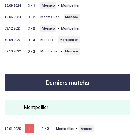
-
2 - 1
28.09.2024
Monaco
Montpellier
-
0 - 2
12.05.2024
Montpellier
Monaco
-
2 - 0
03.12.2023
Monaco
Montpellier
-
0 - 4
30.04.2023
Monaco
Montpellier
-
0 - 2
09.10.2022
Montpellier
Monaco
Derniers matchs
Montpellier
L
-
1 - 3
12.01.2025
Montpellier
Angers