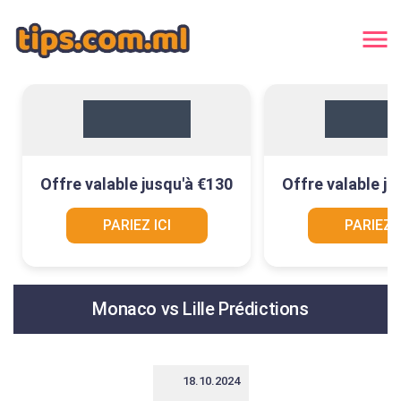
Offre valable jusqu'à €130
Offre valable ju
PARIEZ ICI
PARIEZ I
Monaco vs Lille Prédictions
18.10.2024