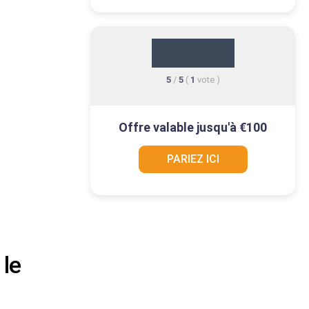
5
/
5
(
1
vote
)
Offre valable jusqu'à €100
PARIEZ ICI
 le