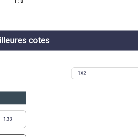
1
:
0
lleures cotes
1X2
1.33