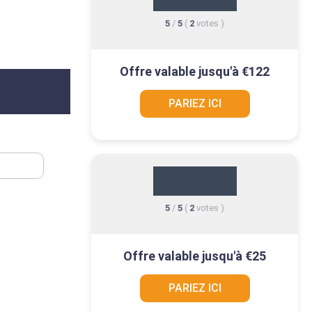
5
/
5
(
2
votes
)
Offre valable jusqu'à €122
PARIEZ ICI
5
/
5
(
2
votes
)
Offre valable jusqu'à €25
PARIEZ ICI