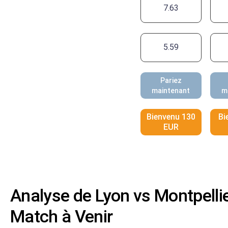
7.63
5.59
Pariez
maintenant
m
Bienvenu 130
Bi
EUR
Analyse de Lyon vs Montpellier
Match à Venir