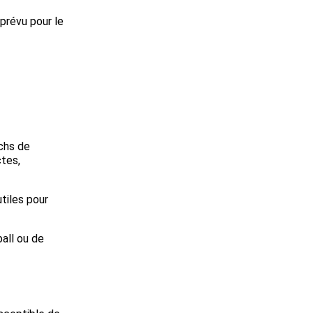
prévu pour le
tchs de
ctes,
tiles pour
ball ou de