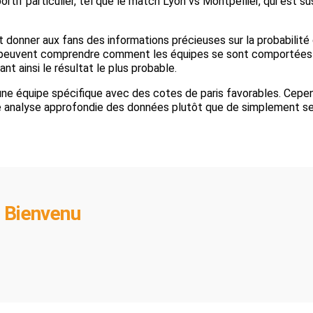
rtif particulier, tel que le match Lyon vs Montpellier, qui est s
donner aux fans des informations précieuses sur la probabilité 
ns peuvent comprendre comment les équipes se sont comportées 
t ainsi le résultat le plus probable.
une équipe spécifique avec des cotes de paris favorables. Cepend
e analyse approfondie des données plutôt que de simplement se f
Bienvenu