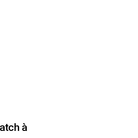
Match à