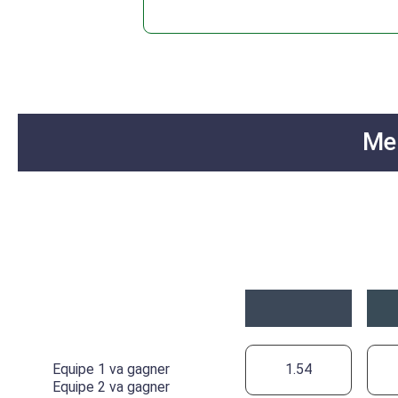
Mei
Equipe 1 va gagner
1.54
Equipe 2 va gagner