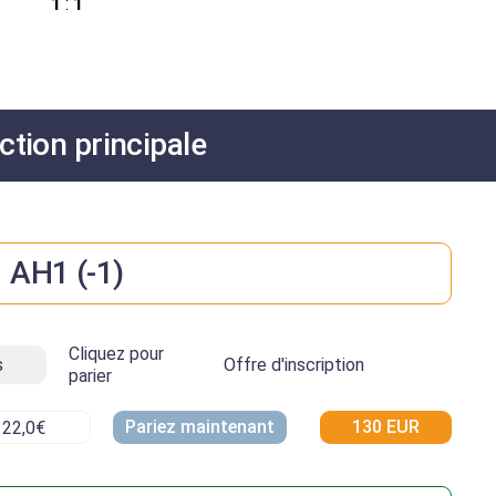
1
:
1
ction principale
AH1 (-1)
Cliquez pour
s
Offre d'inscription
parier
Pariez maintenant
130 EUR
22,0€