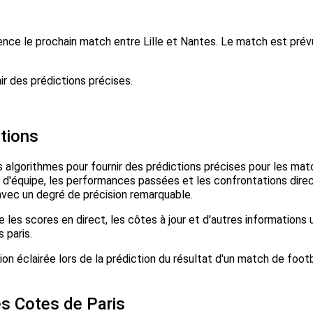
nce le prochain match entre Lille et Nantes. Le match est prév
ir des prédictions précises.
ctions
es algorithmes pour fournir des prédictions précises pour les ma
ues d'équipe, les performances passées et les confrontations dire
avec un degré de précision remarquable.
es scores en direct, les côtes à jour et d'autres informations u
 paris.
on éclairée lors de la prédiction du résultat d'un match de foot
s Cotes de Paris