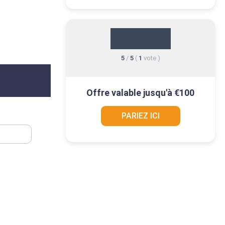
5
/
5
(
1
vote
)
Offre valable jusqu'à €100
PARIEZ ICI