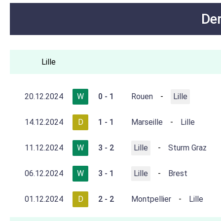
De
Lille
20.12.2024
W
0 - 1
Rouen
-
Lille
14.12.2024
D
1 - 1
Marseille
-
Lille
11.12.2024
W
3 - 2
Lille
-
Sturm Graz
06.12.2024
W
3 - 1
Lille
-
Brest
01.12.2024
D
2 - 2
Montpellier
-
Lille