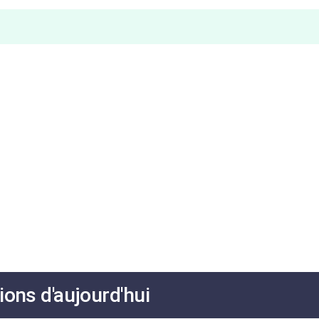
ions d'aujourd'hui