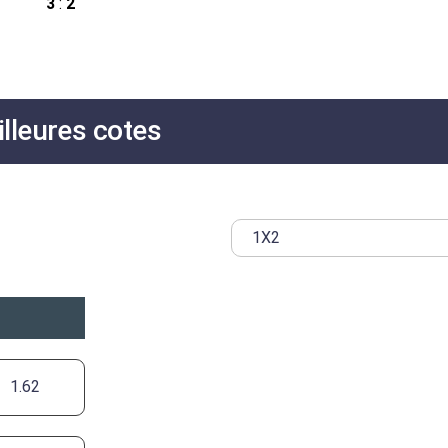
3
:
2
lleures cotes
1X2
1.62