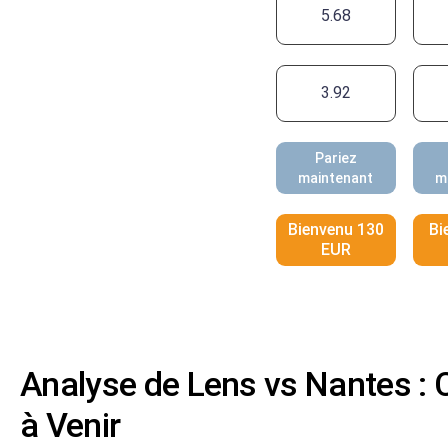
5.68
3.92
Pariez
maintenant
m
Bienvenu 130
Bi
EUR
Analyse de Lens vs Nantes : C
à Venir