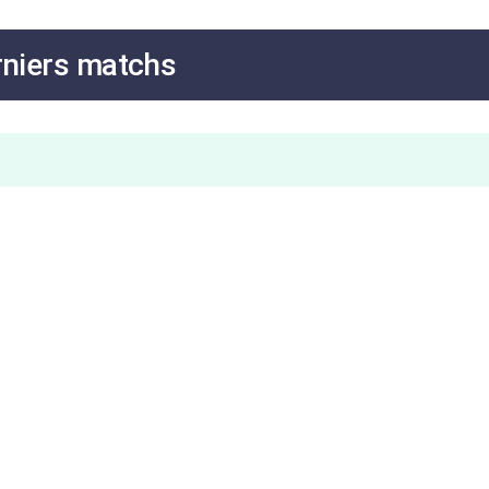
rniers matchs