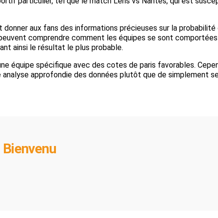
ortif particulier, tel que le match Lens vs Nantes, qui est susce
donner aux fans des informations précieuses sur la probabilité 
ns peuvent comprendre comment les équipes se sont comportées 
t ainsi le résultat le plus probable.
une équipe spécifique avec des cotes de paris favorables. Cepend
e analyse approfondie des données plutôt que de simplement se f
Bienvenu