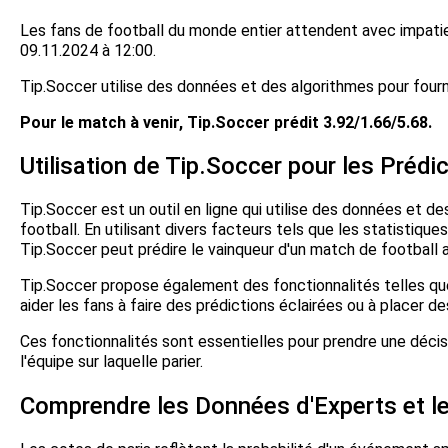
Les fans de football du monde entier attendent avec impati
09.11.2024 à 12:00.
Tip.Soccer utilise des données et des algorithmes pour fourn
Pour le match à venir, Tip.Soccer prédit 3.92/1.66/5.68.
Utilisation de Tip.Soccer pour les Prédi
Tip.Soccer est un outil en ligne qui utilise des données et d
football. En utilisant divers facteurs tels que les statistiq
Tip.Soccer peut prédire le vainqueur d'un match de football 
Tip.Soccer propose également des fonctionnalités telles que l
aider les fans à faire des prédictions éclairées ou à placer des
Ces fonctionnalités sont essentielles pour prendre une décisi
l'équipe sur laquelle parier.
Comprendre les Données d'Experts et le