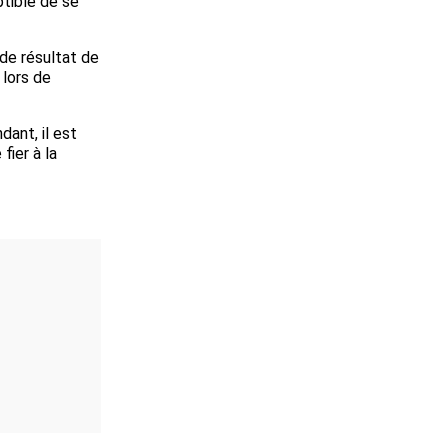
ptible de se
de résultat de
lors de
ant, il est
ier à la