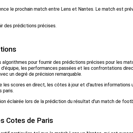
ence le prochain match entre Lens et Nantes. Le match est prév
ir des prédictions précises.
ctions
es algorithmes pour fournir des prédictions précises pour les ma
ues d'équipe, les performances passées et les confrontations dire
avec un degré de précision remarquable.
es scores en direct, les côtes à jour et d'autres informations u
 paris.
on éclairée lors de la prédiction du résultat d'un match de foot
s Cotes de Paris