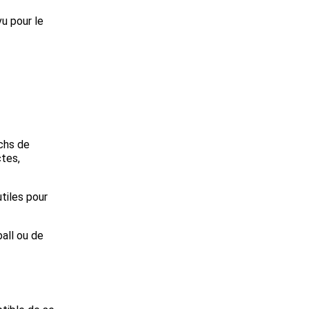
u pour le
tchs de
ctes,
tiles pour
ball ou de