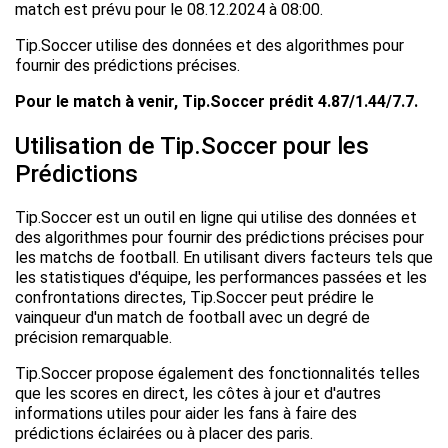
match est prévu pour le 08.12.2024 à 08:00.
Tip.Soccer utilise des données et des algorithmes pour
fournir des prédictions précises.
Pour le match à venir, Tip.Soccer prédit 4.87/1.44/7.7.
Utilisation de Tip.Soccer pour les
Prédictions
Tip.Soccer est un outil en ligne qui utilise des données et
des algorithmes pour fournir des prédictions précises pour
les matchs de football. En utilisant divers facteurs tels que
les statistiques d'équipe, les performances passées et les
confrontations directes, Tip.Soccer peut prédire le
vainqueur d'un match de football avec un degré de
précision remarquable.
Tip.Soccer propose également des fonctionnalités telles
que les scores en direct, les côtes à jour et d'autres
informations utiles pour aider les fans à faire des
prédictions éclairées ou à placer des paris.