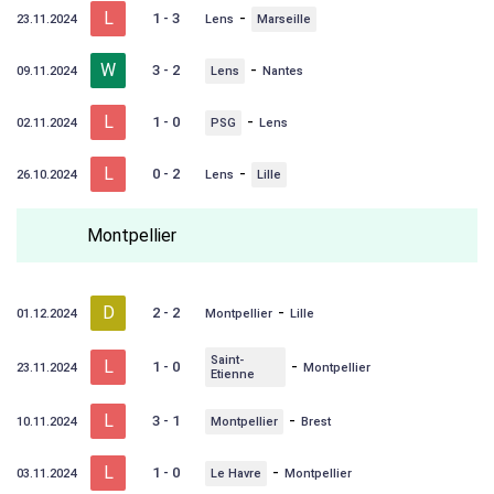
L
-
1 - 3
23.11.2024
Lens
Marseille
W
-
3 - 2
09.11.2024
Lens
Nantes
L
-
1 - 0
02.11.2024
PSG
Lens
L
-
0 - 2
26.10.2024
Lens
Lille
Montpellier
D
-
2 - 2
01.12.2024
Montpellier
Lille
Saint-
L
-
1 - 0
23.11.2024
Montpellier
Etienne
L
-
3 - 1
10.11.2024
Montpellier
Brest
L
-
1 - 0
03.11.2024
Le Havre
Montpellier