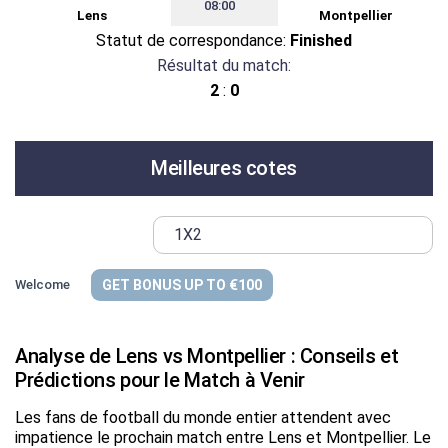
08:00
Lens
Montpellier
Statut de correspondance:
Finished
Résultat du match:
2
:
0
Meilleures cotes
1X2
Welcome
GET BONUS UP TO €100
Analyse de Lens vs Montpellier : Conseils et
Prédictions pour le Match à Venir
Les fans de football du monde entier attendent avec
impatience le prochain match entre Lens et Montpellier. Le