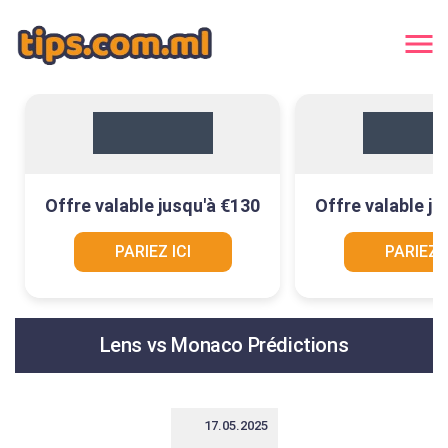
Offre valable jusqu'à €130
Offre valable ju
PARIEZ ICI
PARIEZ I
Lens vs Monaco Prédictions
17.05.2025