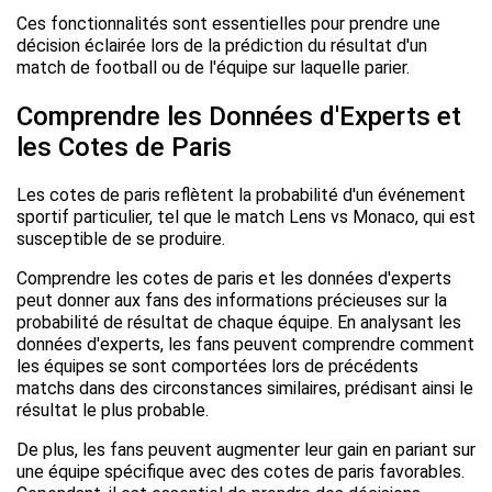
Ces fonctionnalités sont essentielles pour prendre une
décision éclairée lors de la prédiction du résultat d'un
match de football ou de l'équipe sur laquelle parier.
Comprendre les Données d'Experts et
les Cotes de Paris
Les cotes de paris reflètent la probabilité d'un événement
sportif particulier, tel que le match Lens vs Monaco, qui est
susceptible de se produire.
Comprendre les cotes de paris et les données d'experts
peut donner aux fans des informations précieuses sur la
probabilité de résultat de chaque équipe. En analysant les
données d'experts, les fans peuvent comprendre comment
les équipes se sont comportées lors de précédents
matchs dans des circonstances similaires, prédisant ainsi le
résultat le plus probable.
De plus, les fans peuvent augmenter leur gain en pariant sur
une équipe spécifique avec des cotes de paris favorables.