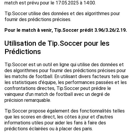
match est prévu pour le 17.05.2025 à 14:00.
Tip.Soccer utilise des données et des algorithmes pour
fournir des prédictions précises.
Pour le match à venir, Tip.Soccer prédit 3.96/3.26/2.19.
Utilisation de Tip.Soccer pour les
Prédictions
Tip.Soccer est un outil en ligne qui utilise des données et
des algorithmes pour fournir des prédictions précises pour
les matchs de football. En utilisant divers facteurs tels que
les statistiques d'équipe, les performances passées et les
confrontations directes, Tip.Soccer peut prédire le
vainqueur d'un match de football avec un degré de
précision remarquable.
Tip.Soccer propose également des fonctionnalités telles
que les scores en direct, les côtes à jour et d'autres
informations utiles pour aider les fans à faire des
prédictions éclairées ou à placer des paris.