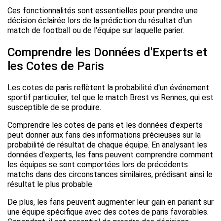
Ces fonctionnalités sont essentielles pour prendre une
décision éclairée lors de la prédiction du résultat d'un
match de football ou de l'équipe sur laquelle parier.
Comprendre les Données d'Experts et
les Cotes de Paris
Les cotes de paris reflètent la probabilité d'un événement
sportif particulier, tel que le match Brest vs Rennes, qui est
susceptible de se produire.
Comprendre les cotes de paris et les données d'experts
peut donner aux fans des informations précieuses sur la
probabilité de résultat de chaque équipe. En analysant les
données d'experts, les fans peuvent comprendre comment
les équipes se sont comportées lors de précédents
matchs dans des circonstances similaires, prédisant ainsi le
résultat le plus probable.
De plus, les fans peuvent augmenter leur gain en pariant sur
une équipe spécifique avec des cotes de paris favorables.