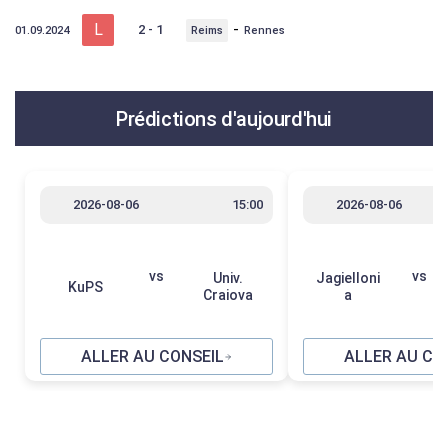
L
-
2 - 1
01.09.2024
Reims
Rennes
Prédictions d'aujourd'hui
2026-08-06
15:00
2026-08-06
vs
vs
Univ.
Jagielloni
KuPS
Craiova
a
ALLER AU CONSEIL
ALLER AU CO