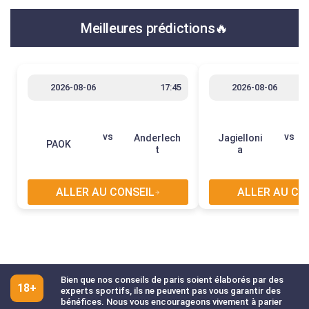
Meilleures prédictions🔥
2026-08-06
17:45
2026-08-06
vs
vs
Anderlech
Jagielloni
PAOK
t
a
ALLER AU CONSEIL
ALLER AU CO
Bien que nos conseils de paris soient élaborés par des
18+
experts sportifs, ils ne peuvent pas vous garantir des
bénéfices. Nous vous encourageons vivement à parier