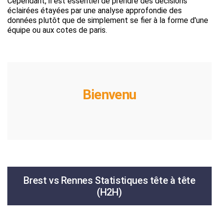
Cependant, il est essentiel de prendre des décisions
éclairées étayées par une analyse approfondie des
données plutôt que de simplement se fier à la forme d'une
équipe ou aux cotes de paris.
Bienvenu
Brest vs Rennes Statistiques tête à tête
(H2H)