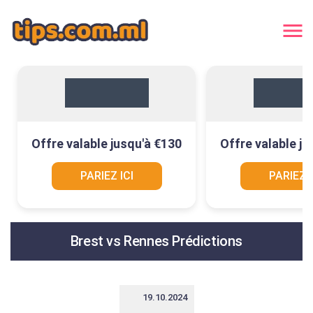
Offre valable jusqu'à €130
Offre valable ju
PARIEZ ICI
PARIEZ I
Brest vs Rennes Prédictions
19.10.2024