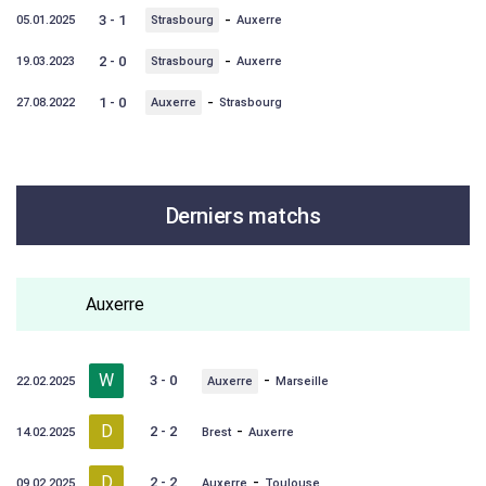
-
3 - 1
05.01.2025
Strasbourg
Auxerre
-
2 - 0
19.03.2023
Strasbourg
Auxerre
-
1 - 0
27.08.2022
Auxerre
Strasbourg
Derniers matchs
Auxerre
W
-
3 - 0
22.02.2025
Auxerre
Marseille
D
-
2 - 2
14.02.2025
Brest
Auxerre
D
-
2 - 2
09.02.2025
Auxerre
Toulouse