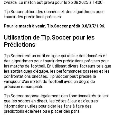
zvezda. Le match est prévu pour le 26.08.2025 à 14:00.
Tip.Soccer utilise des données et des algorithmes pour
fournir des prédictions précises.
Pour le match à venir, Tip.Soccer prédit 3.8/3.7/1.96.
Utilisation de Tip.Soccer pour les
Prédictions
Tip.Soccer est un outil en ligne qui utilise des données et
des algorithmes pour fournir des prédictions précises pour
les matchs de football. En utilisant divers facteurs tels que
les statistiques d'équipe, les performances passées et les
confrontations directes, Tip.Soccer peut prédire le
vainqueur d'un match de football avec un degré de
précision remarquable.
Tip.Soccer propose également des fonctionnalités telles
que les scores en direct, les côtes à jour et d'autres
informations utiles pour aider les fans à faire des
prédictions éclairées ou à placer des paris.