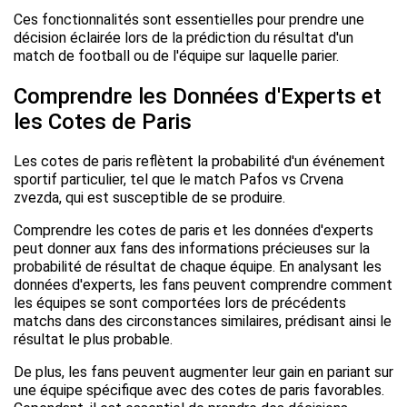
Ces fonctionnalités sont essentielles pour prendre une
décision éclairée lors de la prédiction du résultat d'un
match de football ou de l'équipe sur laquelle parier.
Comprendre les Données d'Experts et
les Cotes de Paris
Les cotes de paris reflètent la probabilité d'un événement
sportif particulier, tel que le match Pafos vs Crvena
zvezda, qui est susceptible de se produire.
Comprendre les cotes de paris et les données d'experts
peut donner aux fans des informations précieuses sur la
probabilité de résultat de chaque équipe. En analysant les
données d'experts, les fans peuvent comprendre comment
les équipes se sont comportées lors de précédents
matchs dans des circonstances similaires, prédisant ainsi le
résultat le plus probable.
De plus, les fans peuvent augmenter leur gain en pariant sur
une équipe spécifique avec des cotes de paris favorables.