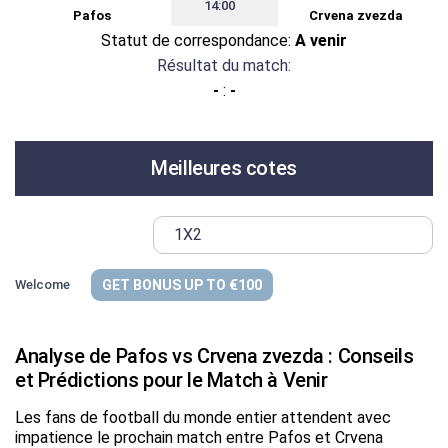
14:00
Pafos
Crvena zvezda
Statut de correspondance:
A venir
Résultat du match:
-
:
-
Meilleures cotes
1X2
Welcome
GET BONUS UP TO €100
Analyse de Pafos vs Crvena zvezda : Conseils
et Prédictions pour le Match à Venir
Les fans de football du monde entier attendent avec
impatience le prochain match entre Pafos et Crvena