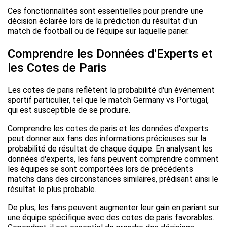
Ces fonctionnalités sont essentielles pour prendre une
décision éclairée lors de la prédiction du résultat d'un
match de football ou de l'équipe sur laquelle parier.
Comprendre les Données d'Experts et
les Cotes de Paris
Les cotes de paris reflètent la probabilité d'un événement
sportif particulier, tel que le match Germany vs Portugal,
qui est susceptible de se produire.
Comprendre les cotes de paris et les données d'experts
peut donner aux fans des informations précieuses sur la
probabilité de résultat de chaque équipe. En analysant les
données d'experts, les fans peuvent comprendre comment
les équipes se sont comportées lors de précédents
matchs dans des circonstances similaires, prédisant ainsi le
résultat le plus probable.
De plus, les fans peuvent augmenter leur gain en pariant sur
une équipe spécifique avec des cotes de paris favorables.