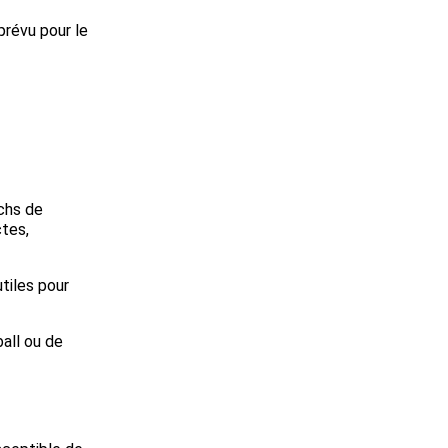
prévu pour le
tchs de
ctes,
tiles pour
ball ou de