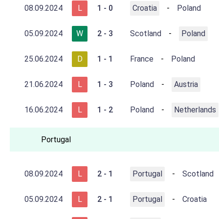
08.09.2024
L
1 - 0
Croatia
-
Poland
05.09.2024
W
2 - 3
Scotland
-
Poland
25.06.2024
D
1 - 1
France
-
Poland
21.06.2024
L
1 - 3
Poland
-
Austria
16.06.2024
L
1 - 2
Poland
-
Netherlands
Portugal
08.09.2024
L
2 - 1
Portugal
-
Scotland
05.09.2024
L
2 - 1
Portugal
-
Croatia