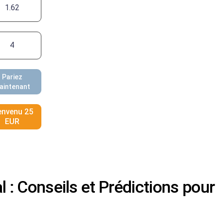
1.62
4
Pariez
aintenant
envenu 25
EUR
 : Conseils et Prédictions pour 