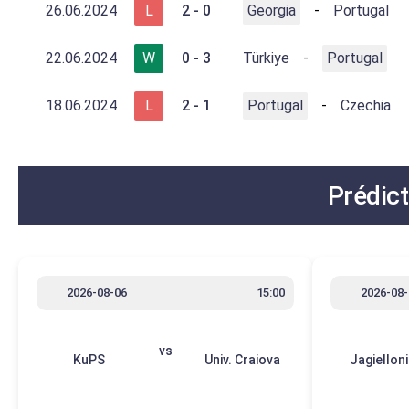
26.06.2024
L
2 - 0
Georgia
-
Portugal
22.06.2024
W
0 - 3
Türkiye
-
Portugal
18.06.2024
L
2 - 1
Portugal
-
Czechia
Prédict
2026-08-06
15:00
2026-08
vs
KuPS
Univ. Craiova
Jagiellon