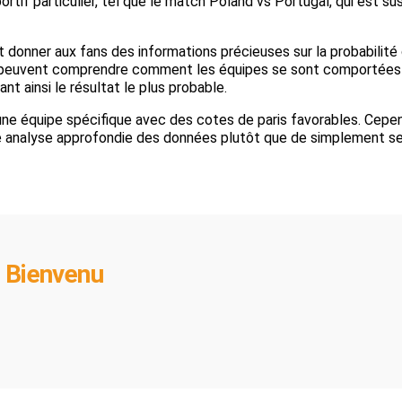
rtif particulier, tel que le match Poland vs Portugal, qui est s
donner aux fans des informations précieuses sur la probabilité 
ns peuvent comprendre comment les équipes se sont comportées 
t ainsi le résultat le plus probable.
une équipe spécifique avec des cotes de paris favorables. Cepend
e analyse approfondie des données plutôt que de simplement se f
Bienvenu