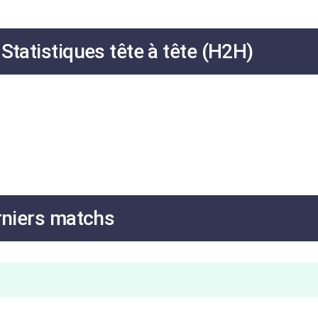
Statistiques tête à tête (H2H)
rniers matchs