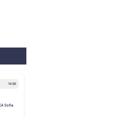
16:00
A Sofia