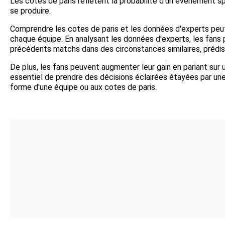
Les cotes de paris reflètent la probabilité d'un événement spo
se produire.
Comprendre les cotes de paris et les données d'experts peut 
chaque équipe. En analysant les données d'experts, les fa
précédents matchs dans des circonstances similaires, prédisan
De plus, les fans peuvent augmenter leur gain en pariant sur 
essentiel de prendre des décisions éclairées étayées par un
forme d'une équipe ou aux cotes de paris.