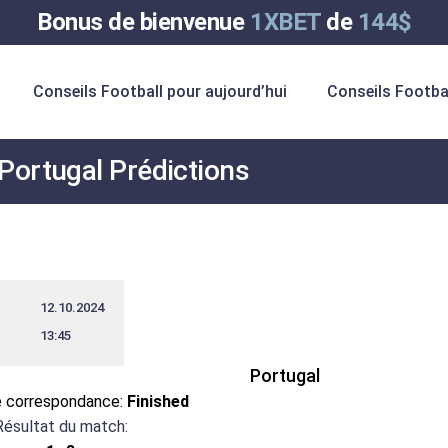
Bonus de bienvenue
1XBET
de
144$
Conseils Football pour aujourd’hui
Conseils Footba
Portugal Prédictions
12.10.2024
13:45
Portugal
e correspondance:
Finished
Résultat du match: