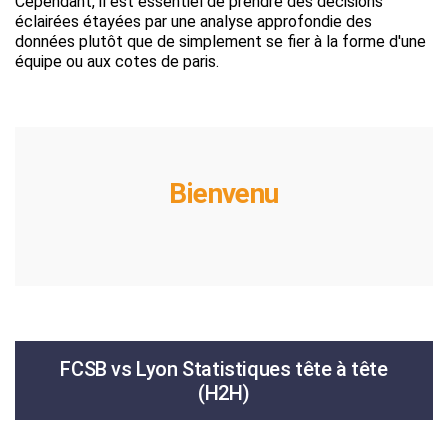
Cependant, il est essentiel de prendre des décisions
éclairées étayées par une analyse approfondie des
données plutôt que de simplement se fier à la forme d'une
équipe ou aux cotes de paris.
Bienvenu
FCSB vs Lyon Statistiques tête à tête
(H2H)