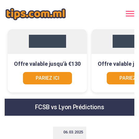
Offre valable jusqu'à €130
Offre valable ju
PARIEZ ICI
PARIEZ I
FCSB vs Lyon Prédictions
06.03.2025