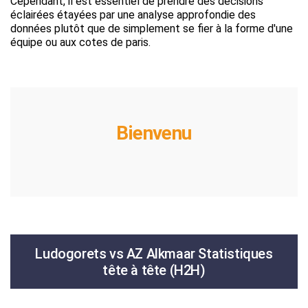
Cependant, il est essentiel de prendre des décisions
éclairées étayées par une analyse approfondie des
données plutôt que de simplement se fier à la forme d'une
équipe ou aux cotes de paris.
Bienvenu
Ludogorets vs AZ Alkmaar Statistiques
tête à tête (H2H)