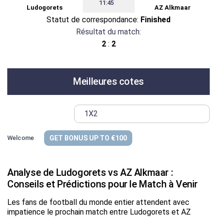
11:45
Ludogorets
AZ Alkmaar
Statut de correspondance:
Finished
Résultat du match:
2
:
2
Meilleures cotes
1X2
Welcome
GET BONUS UP TO €100
Analyse de Ludogorets vs AZ Alkmaar :
Conseils et Prédictions pour le Match à Venir
Les fans de football du monde entier attendent avec
impatience le prochain match entre Ludogorets et AZ