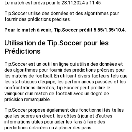
Le match est prévu pour le 28.11.2024 à 11:45.
Tip.Soccer utilise des données et des algorithmes pour
fournir des prédictions précises.
Pour le match à venir, Tip.Soccer prédit 5.55/1.35/10.4.
Utilisation de Tip.Soccer pour les
Prédictions
Tip.Soccer est un outil en ligne qui utilise des données et
des algorithmes pour fournir des prédictions précises pour
les matchs de football. En utilisant divers facteurs tels que
les statistiques d'équipe, les performances passées et les
confrontations directes, Tip.Soccer peut prédire le
vainqueur d'un match de football avec un degré de
précision remarquable.
Tip.Soccer propose également des fonctionnalités telles
que les scores en direct, les côtes à jour et d'autres
informations utiles pour aider les fans à faire des
prédictions éclairées ou à placer des paris.