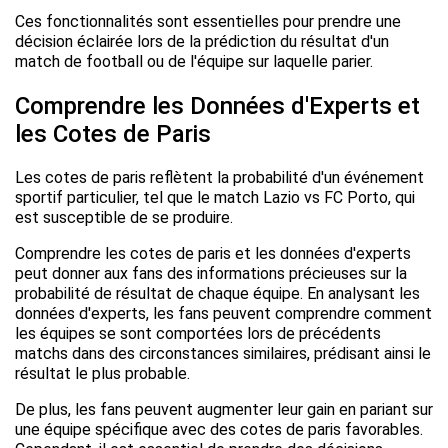
Ces fonctionnalités sont essentielles pour prendre une
décision éclairée lors de la prédiction du résultat d'un
match de football ou de l'équipe sur laquelle parier.
Comprendre les Données d'Experts et
les Cotes de Paris
Les cotes de paris reflètent la probabilité d'un événement
sportif particulier, tel que le match Lazio vs FC Porto, qui
est susceptible de se produire.
Comprendre les cotes de paris et les données d'experts
peut donner aux fans des informations précieuses sur la
probabilité de résultat de chaque équipe. En analysant les
données d'experts, les fans peuvent comprendre comment
les équipes se sont comportées lors de précédents
matchs dans des circonstances similaires, prédisant ainsi le
résultat le plus probable.
De plus, les fans peuvent augmenter leur gain en pariant sur
une équipe spécifique avec des cotes de paris favorables.