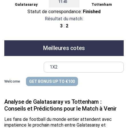
11:45
Galatasaray
Tottenham
Statut de correspondance:
Finished
Résultat du match:
3
:
2
Meilleures cotes
1X2
Welcome
GET BONUS UP TO €100
Analyse de Galatasaray vs Tottenham :
Conseils et Prédictions pour le Match à Venir
Les fans de football du monde entier attendent avec
impatience le prochain match entre Galatasaray et