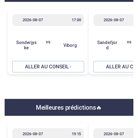
2026-08-07
17:00
2026-08-07
vs
vs
Sonderjys
Sandefjor
Viborg
ke
d
ALLER AU CONSEIL
ALLER AU CO
Meilleures prédictions🔥
2026-08-07
19:15
2026-08-07