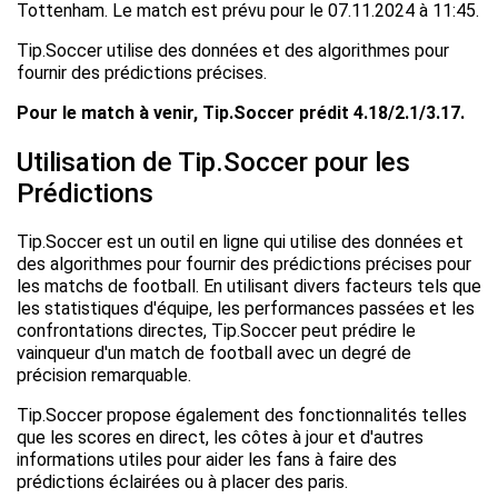
Tottenham. Le match est prévu pour le 07.11.2024 à 11:45.
Tip.Soccer utilise des données et des algorithmes pour
fournir des prédictions précises.
Pour le match à venir, Tip.Soccer prédit 4.18/2.1/3.17.
Utilisation de Tip.Soccer pour les
Prédictions
Tip.Soccer est un outil en ligne qui utilise des données et
des algorithmes pour fournir des prédictions précises pour
les matchs de football. En utilisant divers facteurs tels que
les statistiques d'équipe, les performances passées et les
confrontations directes, Tip.Soccer peut prédire le
vainqueur d'un match de football avec un degré de
précision remarquable.
Tip.Soccer propose également des fonctionnalités telles
que les scores en direct, les côtes à jour et d'autres
informations utiles pour aider les fans à faire des
prédictions éclairées ou à placer des paris.