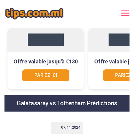
Offre valable jusqu'à €130
Offre valable ju
PARIEZ ICI
PARIEZ I
Galatasaray vs Tottenham Prédictions
07.11.2024