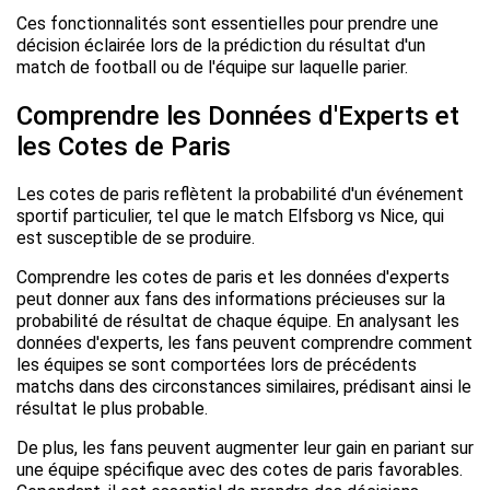
Ces fonctionnalités sont essentielles pour prendre une
décision éclairée lors de la prédiction du résultat d'un
match de football ou de l'équipe sur laquelle parier.
Comprendre les Données d'Experts et
les Cotes de Paris
Les cotes de paris reflètent la probabilité d'un événement
sportif particulier, tel que le match Elfsborg vs Nice, qui
est susceptible de se produire.
Comprendre les cotes de paris et les données d'experts
peut donner aux fans des informations précieuses sur la
probabilité de résultat de chaque équipe. En analysant les
données d'experts, les fans peuvent comprendre comment
les équipes se sont comportées lors de précédents
matchs dans des circonstances similaires, prédisant ainsi le
résultat le plus probable.
De plus, les fans peuvent augmenter leur gain en pariant sur
une équipe spécifique avec des cotes de paris favorables.