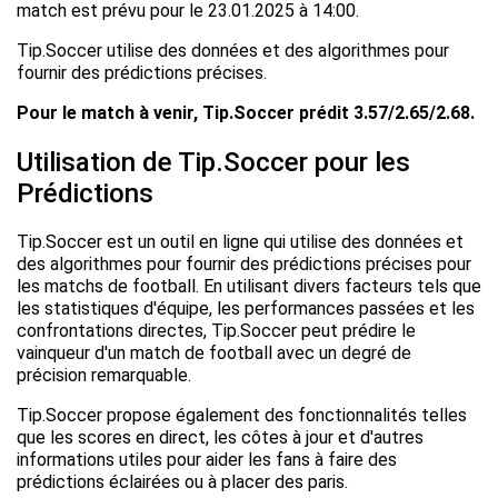
match est prévu pour le 23.01.2025 à 14:00.
Tip.Soccer utilise des données et des algorithmes pour
fournir des prédictions précises.
Pour le match à venir, Tip.Soccer prédit 3.57/2.65/2.68.
Utilisation de Tip.Soccer pour les
Prédictions
Tip.Soccer est un outil en ligne qui utilise des données et
des algorithmes pour fournir des prédictions précises pour
les matchs de football. En utilisant divers facteurs tels que
les statistiques d'équipe, les performances passées et les
confrontations directes, Tip.Soccer peut prédire le
vainqueur d'un match de football avec un degré de
précision remarquable.
Tip.Soccer propose également des fonctionnalités telles
que les scores en direct, les côtes à jour et d'autres
informations utiles pour aider les fans à faire des
prédictions éclairées ou à placer des paris.