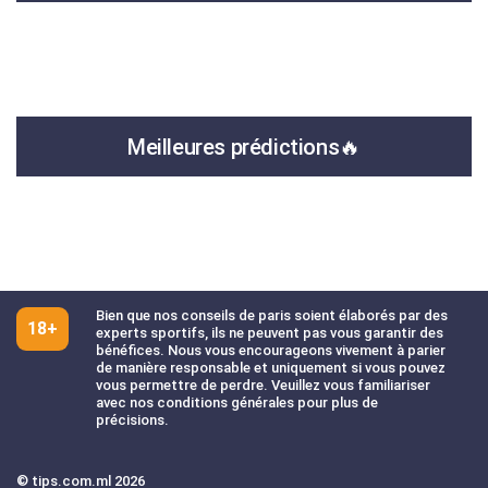
Meilleures prédictions🔥
Bien que nos conseils de paris soient élaborés par des
18+
experts sportifs, ils ne peuvent pas vous garantir des
bénéfices. Nous vous encourageons vivement à parier
de manière responsable et uniquement si vous pouvez
vous permettre de perdre. Veuillez vous familiariser
avec nos conditions générales pour plus de
précisions.
© tips.com.ml 2026