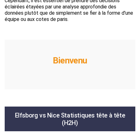
Cependant, il est essentiel de prendre des décisions
éclairées étayées par une analyse approfondie des
données plutôt que de simplement se fier à la forme d'une
équipe ou aux cotes de paris.
Bienvenu
Elfsborg vs Nice Statistiques tête à tête
(H2H)