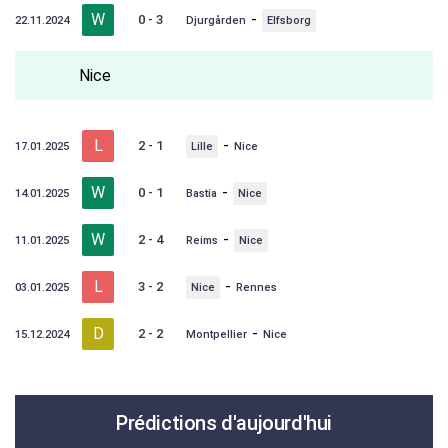
W
-
0 - 3
22.11.2024
Djurgården
Elfsborg
Nice
L
-
2 - 1
17.01.2025
Lille
Nice
W
-
0 - 1
14.01.2025
Bastia
Nice
W
-
2 - 4
11.01.2025
Reims
Nice
L
-
3 - 2
03.01.2025
Nice
Rennes
D
-
2 - 2
15.12.2024
Montpellier
Nice
Prédictions d'aujourd'hui