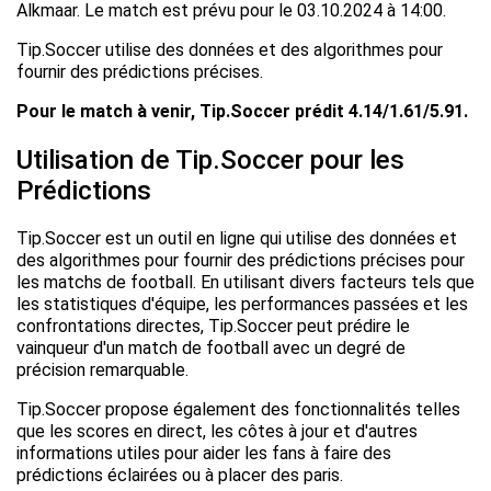
Alkmaar. Le match est prévu pour le 03.10.2024 à 14:00.
Tip.Soccer utilise des données et des algorithmes pour
fournir des prédictions précises.
Pour le match à venir, Tip.Soccer prédit 4.14/1.61/5.91.
Utilisation de Tip.Soccer pour les
Prédictions
Tip.Soccer est un outil en ligne qui utilise des données et
des algorithmes pour fournir des prédictions précises pour
les matchs de football. En utilisant divers facteurs tels que
les statistiques d'équipe, les performances passées et les
confrontations directes, Tip.Soccer peut prédire le
vainqueur d'un match de football avec un degré de
précision remarquable.
Tip.Soccer propose également des fonctionnalités telles
que les scores en direct, les côtes à jour et d'autres
informations utiles pour aider les fans à faire des
prédictions éclairées ou à placer des paris.