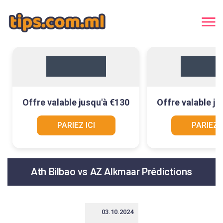
Offre valable jusqu'à €130
Offre valable ju
PARIEZ ICI
PARIEZ I
Ath Bilbao vs AZ Alkmaar Prédictions
03.10.2024