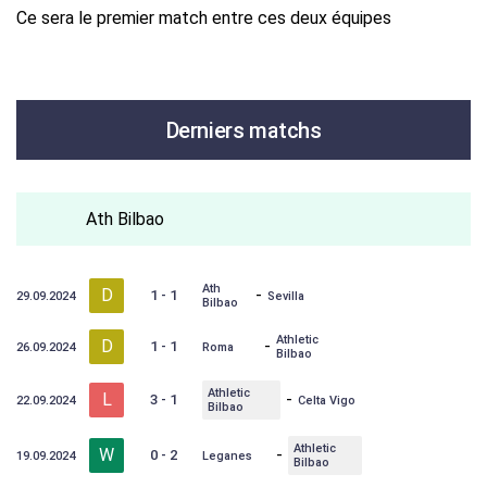
Ce sera le premier match entre ces deux équipes
Derniers matchs
Ath Bilbao
Ath
D
-
1 - 1
29.09.2024
Sevilla
Bilbao
Athletic
D
-
1 - 1
26.09.2024
Roma
Bilbao
Athletic
L
-
3 - 1
22.09.2024
Celta Vigo
Bilbao
Athletic
W
-
0 - 2
19.09.2024
Leganes
Bilbao