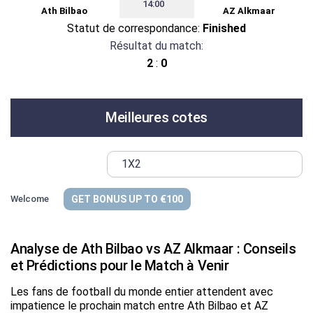
14:00
Ath Bilbao
AZ Alkmaar
Statut de correspondance:
Finished
Résultat du match:
2
:
0
Meilleures cotes
1X2
Welcome
GET BONUS UP TO €100
Analyse de Ath Bilbao vs AZ Alkmaar : Conseils
et Prédictions pour le Match à Venir
Les fans de football du monde entier attendent avec
impatience le prochain match entre Ath Bilbao et AZ