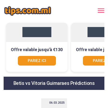
Offre valable jusqu'à €130
Offre valable ju
PARIEZ ICI
PARIEZ I
Betis vs Vitoria Guimaraes Prédictions
06.03.2025