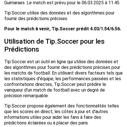
Guimaraes. Le match est prévu pour le 06.03.2025 à 11:45.
Tip.Soccer utilise des données et des algorithmes pour
fournir des prédictions précises.
Pour le match à venir, Tip.Soccer prédit 4.03/1.54/6.56.
Utilisation de Tip.Soccer pour les
Prédictions
Tip.Soccer est un outil en ligne qui utilise des données et
des algorithmes pour fournir des prédictions précises pour
les matchs de football. En utilisant divers facteurs tels que
les statistiques d'équipe, les performances passées et les
confrontations directes, Tip.Soccer peut prédire le
vainqueur d'un match de football avec un degré de
précision remarquable.
Tip.Soccer propose également des fonctionnalités telles
que les scores en direct, les côtes à jour et d'autres
informations utiles pour aider les fans à faire des
prédictions éclairées ou à placer des paris.