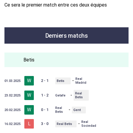
Ce sera le premier match entre ces deux équipes
Derniers matchs
Betis
Real
W
-
2 - 1
01.03.2025
Betis
Madrid
Real
W
-
1 - 2
23.02.2025
Getafe
Betis
Real
W
-
0 - 1
20.02.2025
Gent
Betis
Real
L
-
3 - 0
16.02.2025
Real Betis
Sociedad