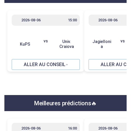
2026-08-06
15:00
2026-08-06
vs
vs
Univ.
Jagielloni
KuPS
Craiova
a
ALLER AU CONSEIL
ALLER AU CO
Meilleures prédictions🔥
2026-08-06
16:00
2026-08-06