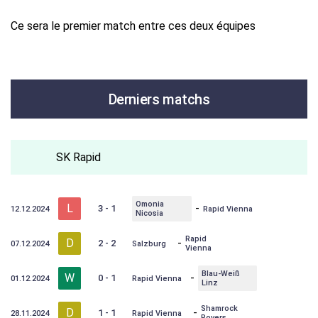
Ce sera le premier match entre ces deux équipes
Derniers matchs
SK Rapid
Omonia
L
-
3 - 1
12.12.2024
Rapid Vienna
Nicosia
Rapid
D
-
2 - 2
07.12.2024
Salzburg
Vienna
Blau-Weiß
W
-
0 - 1
01.12.2024
Rapid Vienna
Linz
Shamrock
D
-
1 - 1
28.11.2024
Rapid Vienna
Rovers