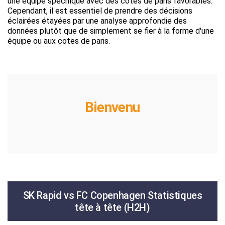
une équipe spécifique avec des cotes de paris favorables.
Cependant, il est essentiel de prendre des décisions
éclairées étayées par une analyse approfondie des
données plutôt que de simplement se fier à la forme d'une
équipe ou aux cotes de paris.
Bienvenu
SK Rapid vs FC Copenhagen Statistiques
tête à tête (H2H)