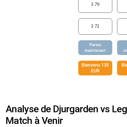
3.79
3.72
Pariez
maintenant
m
Bienvenu 130
Bi
EUR
Analyse de Djurgarden vs Legi
Match à Venir