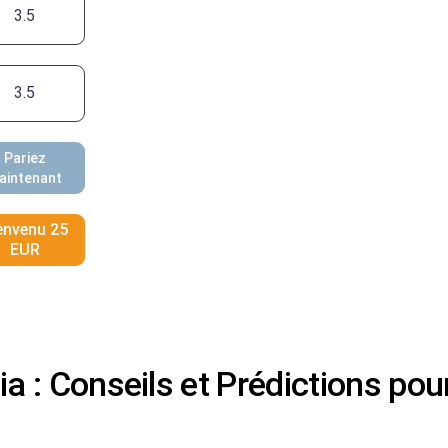
3.5
3.5
Pariez
aintenant
envenu 25
EUR
a : Conseils et Prédictions pour