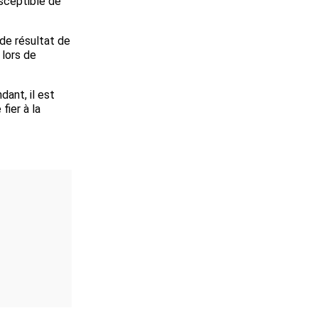
usceptible de
de résultat de
lors de
ant, il est
ier à la