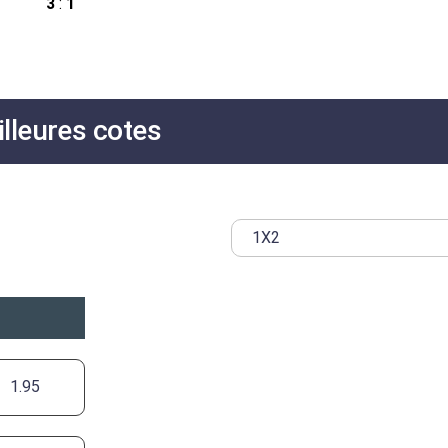
3
:
1
lleures cotes
1X2
1.95