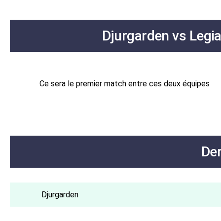
Djurgarden vs Legia
Ce sera le premier match entre ces deux équipes
De
Djurgarden