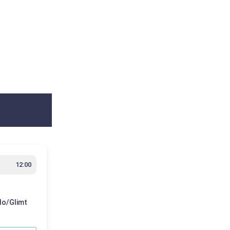
12:00
o/Glimt