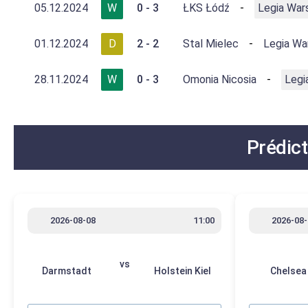
05.12.2024
W
0 - 3
ŁKS Łódź
-
Legia War
01.12.2024
D
2 - 2
Stal Mielec
-
Legia Wa
28.11.2024
W
0 - 3
Omonia Nicosia
-
Legi
Prédict
2026-08-08
11:00
2026-08
vs
Darmstadt
Holstein Kiel
Chelsea