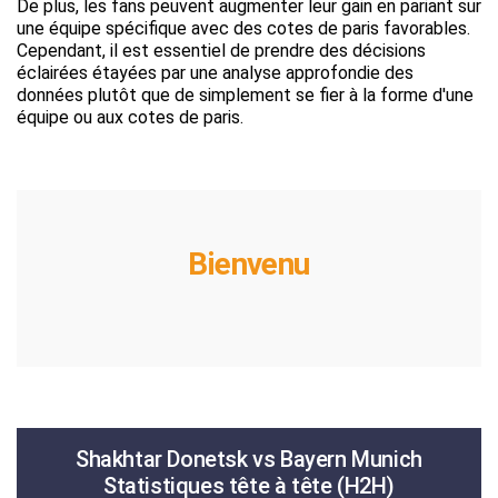
De plus, les fans peuvent augmenter leur gain en pariant sur
une équipe spécifique avec des cotes de paris favorables.
Cependant, il est essentiel de prendre des décisions
éclairées étayées par une analyse approfondie des
données plutôt que de simplement se fier à la forme d'une
équipe ou aux cotes de paris.
Bienvenu
Shakhtar Donetsk vs Bayern Munich
Statistiques tête à tête (H2H)