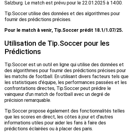
Salzburg. Le match est prévu pour le 22.01.2025 à 14:00.
Tip.Soccer utilise des données et des algorithmes pour
fournir des prédictions précises.
Pour le match à venir, Tip.Soccer prédit 18.1/1.07/25.
Utilisation de Tip.Soccer pour les
Prédictions
Tip.Soccer est un outil en ligne qui utilise des données et
des algorithmes pour fournir des prédictions précises pour
les matchs de football. En utilisant divers facteurs tels que
les statistiques d'équipe, les performances passées et les
confrontations directes, Tip.Soccer peut prédire le
vainqueur d'un match de football avec un degré de
précision remarquable.
Tip.Soccer propose également des fonctionnalités telles
que les scores en direct, les côtes à jour et d'autres
informations utiles pour aider les fans à faire des
prédictions éclairées ou à placer des paris.