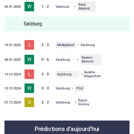
Real
W
-
1 - 2
03.01.2025
Valencia
Madrid
Salzburg
L
-
3 - 2
15.01.2025
Midtjylland
Salzburg
Bayern
W
-
0 - 6
06.01.2025
Salzburg
Munich
Austria
L
-
3 - 0
14.12.2024
Salzburg
Klagenfurt
W
-
0 - 3
10.12.2024
Salzburg
PSG
Rapid
D
-
2 - 2
07.12.2024
Salzburg
Vienna
Prédictions d'aujourd'hui