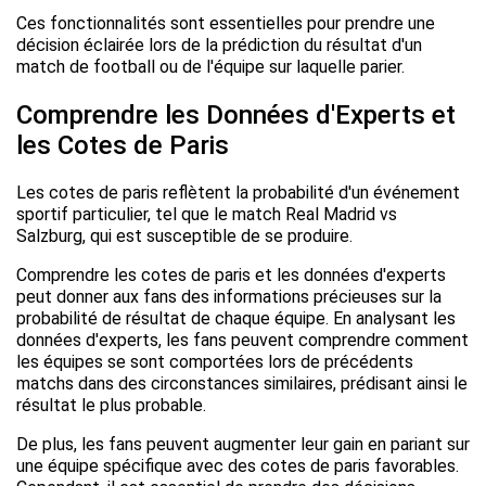
Ces fonctionnalités sont essentielles pour prendre une
décision éclairée lors de la prédiction du résultat d'un
match de football ou de l'équipe sur laquelle parier.
Comprendre les Données d'Experts et
les Cotes de Paris
Les cotes de paris reflètent la probabilité d'un événement
sportif particulier, tel que le match Real Madrid vs
Salzburg, qui est susceptible de se produire.
Comprendre les cotes de paris et les données d'experts
peut donner aux fans des informations précieuses sur la
probabilité de résultat de chaque équipe. En analysant les
données d'experts, les fans peuvent comprendre comment
les équipes se sont comportées lors de précédents
matchs dans des circonstances similaires, prédisant ainsi le
résultat le plus probable.
De plus, les fans peuvent augmenter leur gain en pariant sur
une équipe spécifique avec des cotes de paris favorables.