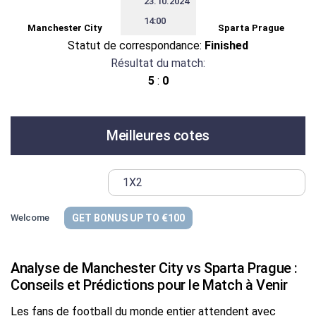
23.10.2024
14:00
Manchester City
Sparta Prague
Statut de correspondance:
Finished
Résultat du match:
5
:
0
Meilleures cotes
1X2
Welcome
GET BONUS UP TO €100
Analyse de Manchester City vs Sparta Prague :
Conseils et Prédictions pour le Match à Venir
Les fans de football du monde entier attendent avec