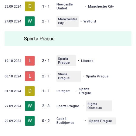
Newcastle
D
-
1 - 1
28.09.2024
Manchester City
United
Manchester
W
-
2 - 1
24.09.2024
Watford
City
Sparta Prague
Sparta
L
-
2 - 1
19.10.2024
Liberec
Prague
Slavia
L
-
2 - 1
06.10.2024
Sparta Prague
Prague
Sparta
D
-
1 - 1
01.10.2024
Stuttgart
Prague
Sigma
W
-
2 - 3
27.09.2024
Sparta Prague
Olomouc
České
W
-
0 - 2
22.09.2024
Sparta Prague
Budějovice