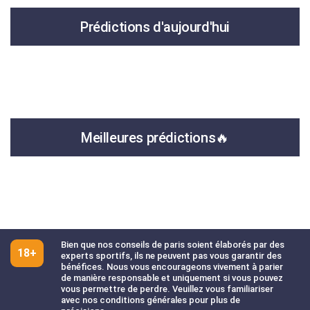
Prédictions d'aujourd'hui
Meilleures prédictions🔥
Bien que nos conseils de paris soient élaborés par des
18+
experts sportifs, ils ne peuvent pas vous garantir des
bénéfices. Nous vous encourageons vivement à parier
de manière responsable et uniquement si vous pouvez
vous permettre de perdre. Veuillez vous familiariser
avec nos conditions générales pour plus de