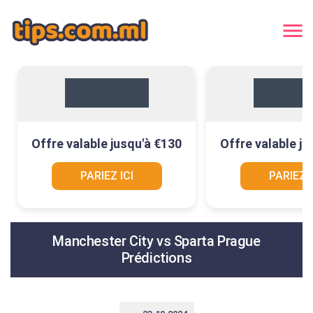
Offre valable jusqu'à €130
Offre valable ju
PARIEZ ICI
PARIEZ I
Manchester City vs Sparta Prague
Prédictions