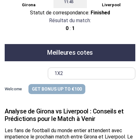
11:45
Girona
Liverpool
Statut de correspondance:
Finished
Résultat du match:
0
:
1
Meilleures cotes
1X2
Welcome
GET BONUS UP TO €100
Analyse de Girona vs Liverpool : Conseils et
Prédictions pour le Match à Venir
Les fans de football du monde entier attendent avec
impatience le prochain match entre Girona et Liverpool. Le