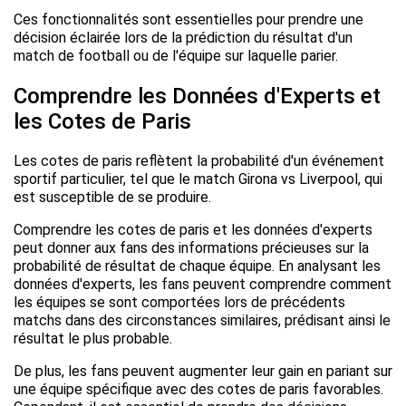
Ces fonctionnalités sont essentielles pour prendre une
décision éclairée lors de la prédiction du résultat d'un
match de football ou de l'équipe sur laquelle parier.
Comprendre les Données d'Experts et
les Cotes de Paris
Les cotes de paris reflètent la probabilité d'un événement
sportif particulier, tel que le match Girona vs Liverpool, qui
est susceptible de se produire.
Comprendre les cotes de paris et les données d'experts
peut donner aux fans des informations précieuses sur la
probabilité de résultat de chaque équipe. En analysant les
données d'experts, les fans peuvent comprendre comment
les équipes se sont comportées lors de précédents
matchs dans des circonstances similaires, prédisant ainsi le
résultat le plus probable.
De plus, les fans peuvent augmenter leur gain en pariant sur
une équipe spécifique avec des cotes de paris favorables.