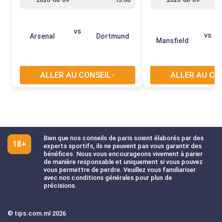
vs
vs
Arsenal
Dortmund
Mansfield
ALLER AU CONSEIL
ALLER AU CO
Bien que nos conseils de paris soient élaborés par des
18+
experts sportifs, ils ne peuvent pas vous garantir des
bénéfices. Nous vous encourageons vivement à parier
de manière responsable et uniquement si vous pouvez
vous permettre de perdre. Veuillez vous familiariser
avec nos conditions générales pour plus de
précisions.
© tips.com.ml 2026