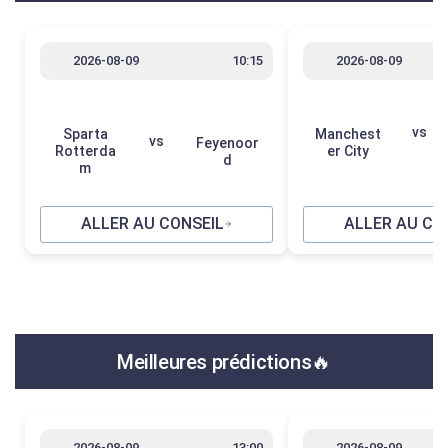
2026-08-09
10:15
2026-08-09
vs
Sparta
Manchest
vs
Feyenoor
Rotterda
er City
d
m
ALLER AU CONSEIL
ALLER AU CO
Meilleures prédictions🔥
2026-08-09
13:00
2026-08-09