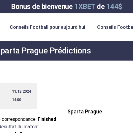
Bonus de bienvenue
1XBET
de
144$
Conseils Football pour aujourd’hui
Conseils Footba
parta Prague Prédictions
11.12.2024
14:00
Sparta Prague
e correspondance:
Finished
Résultat du match: