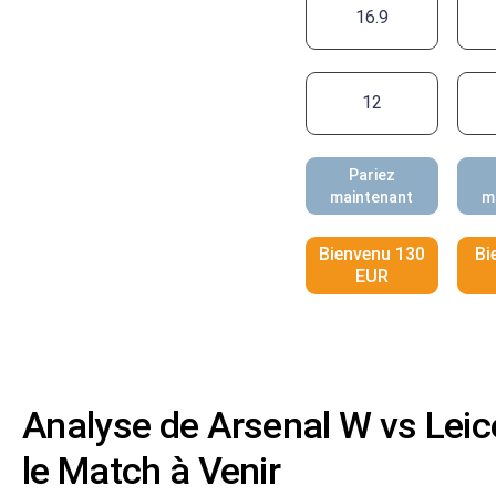
16.9
12
Pariez
maintenant
m
Bienvenu 130
Bi
EUR
Analyse de Arsenal W vs Leice
le Match à Venir