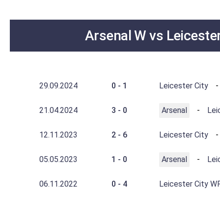
Arsenal W vs Leicester
29.09.2024
0 - 1
Leicester City
-
21.04.2024
3 - 0
Arsenal
-
Lei
12.11.2023
2 - 6
Leicester City
-
05.05.2023
1 - 0
Arsenal
-
Lei
06.11.2022
0 - 4
Leicester City W