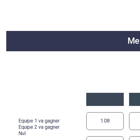
Mei
Equipe 1 va gagner
1.08
Equipe 2 va gagner
Nul