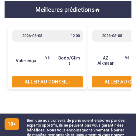
Meilleures prédictions🔥
2026-08-08
12:00
2026-08-08
vs
vs
Bodo/Glim
AZ
Valerenga
t
Alkmaar
ALLER AU CONSEIL
ALLER AU CO
Bien que nos conseils de paris soient élaborés par des
18+
experts sportifs, ils ne peuvent pas vous garantir des
bénéfices. Nous vous encourageons vivement à parier
de manière responsable et uniquement si vous pouvez