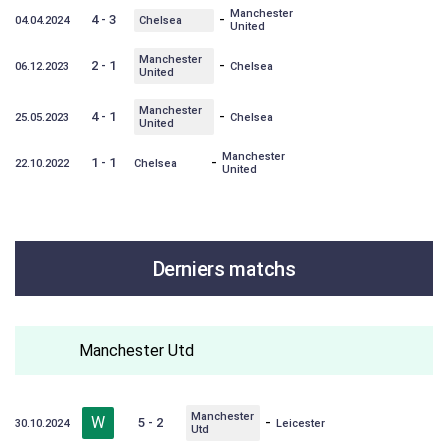
Manchester
-
4 - 3
04.04.2024
Chelsea
United
Manchester
-
2 - 1
06.12.2023
Chelsea
United
Manchester
-
4 - 1
25.05.2023
Chelsea
United
Manchester
-
1 - 1
22.10.2022
Chelsea
United
Derniers matchs
Manchester Utd
Manchester
W
-
5 - 2
30.10.2024
Leicester
Utd