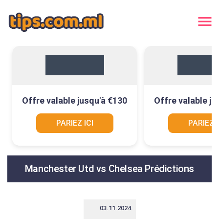
Offre valable jusqu'à €130
Offre valable ju
PARIEZ ICI
PARIEZ I
Manchester Utd vs Chelsea Prédictions
03.11.2024