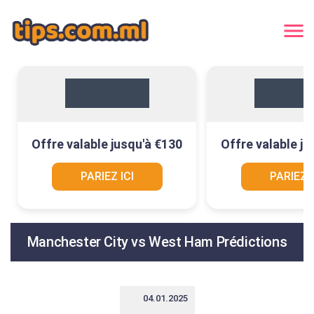
Offre valable jusqu'à €130
Offre valable ju
PARIEZ ICI
PARIEZ I
Manchester City vs West Ham Prédictions
04.01.2025