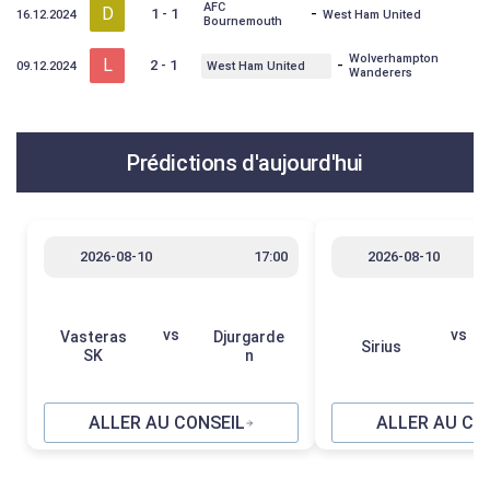
AFC
D
-
1 - 1
16.12.2024
West Ham United
Bournemouth
Wolverhampton
L
-
2 - 1
09.12.2024
West Ham United
Wanderers
Prédictions d'aujourd'hui
2026-08-10
17:00
2026-08-10
vs
vs
Vasteras
Djurgarde
Sirius
SK
n
ALLER AU CONSEIL
ALLER AU CO