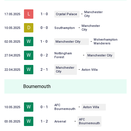
Manchester
L
-
1 - 0
17.05.2025
Crystal Palace
City
Manchester
D
-
0 - 0
10.05.2025
Southampton
City
Wolverhampton
W
-
1 - 0
02.05.2025
Manchester City
Wanderers
Nottingham
W
-
0 - 2
27.04.2025
Manchester City
Forest
Manchester
W
-
2 - 1
22.04.2025
Aston Villa
City
Bournemouth
AFC
W
-
0 - 1
10.05.2025
Aston Villa
Bournemouth
AFC
W
-
1 - 2
03.05.2025
Arsenal
Bournemouth