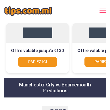
Offre valable jusqu'à €130
Offre valable ju
PARIEZ ICI
PARIEZ I
Manchester City vs Bournemouth
Prédictions