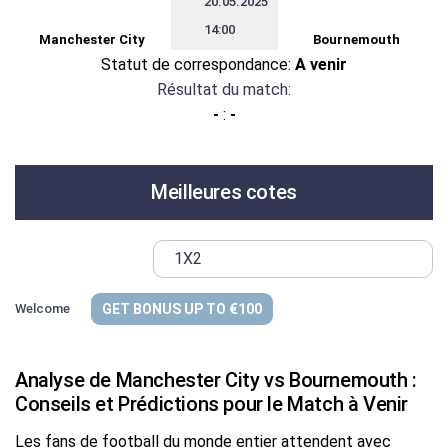
20.05.2025
14:00
Manchester City
Bournemouth
Statut de correspondance:
A venir
Résultat du match:
-
:
-
Meilleures cotes
1X2
Welcome
GET BONUS UP TO €100
Analyse de Manchester City vs Bournemouth :
Conseils et Prédictions pour le Match à Venir
Les fans de football du monde entier attendent avec