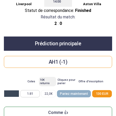
14:00
Liverpool
Aston Villa
Statut de correspondance:
Finished
Résultat du match:
2
:
0
Prédiction principale
AH1 (-1)
10€
Cliquez pour
Cotes
Offre d'inscription
returns
parier
1.81
22,0€
Pariez maintenant
130 EUR
Comme 👍