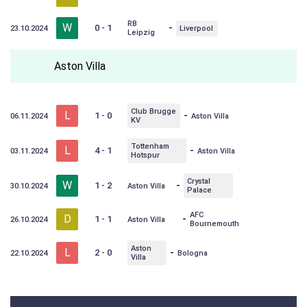
RB
W
-
0 - 1
23.10.2024
Liverpool
Leipzig
Aston Villa
Club Brugge
L
-
1 - 0
06.11.2024
Aston Villa
KV
Tottenham
L
-
4 - 1
03.11.2024
Aston Villa
Hotspur
Crystal
W
-
1 - 2
30.10.2024
Aston Villa
Palace
AFC
D
-
1 - 1
26.10.2024
Aston Villa
Bournemouth
Aston
L
-
2 - 0
22.10.2024
Bologna
Villa