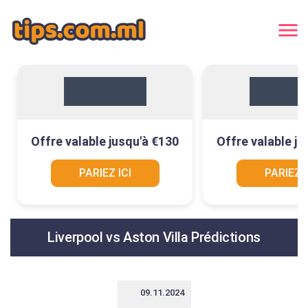
Offre valable jusqu'à €130
Offre valable ju
PARIEZ ICI
PARIEZ I
Liverpool vs Aston Villa Prédictions
09.11.2024