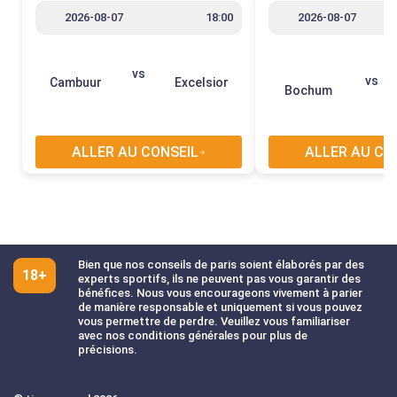
2026-08-07
18:00
2026-08-07
vs
vs
Cambuur
Excelsior
Bochum
ALLER AU CONSEIL
ALLER AU CO
Bien que nos conseils de paris soient élaborés par des
18+
experts sportifs, ils ne peuvent pas vous garantir des
bénéfices. Nous vous encourageons vivement à parier
de manière responsable et uniquement si vous pouvez
vous permettre de perdre. Veuillez vous familiariser
avec nos conditions générales pour plus de
précisions.