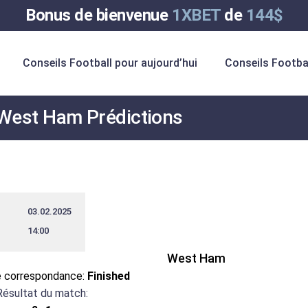
Bonus de bienvenue
1XBET
de
144$
Conseils Football pour aujourd’hui
Conseils Footba
 West Ham Prédictions
03.02.2025
14:00
West Ham
e correspondance:
Finished
Résultat du match: