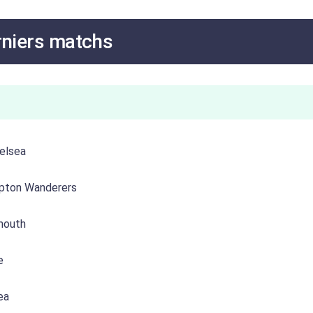
rniers matchs
elsea
pton Wanderers
mouth
e
ea