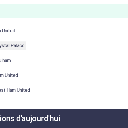
 United
ystal Palace
ulham
m United
st Ham United
ions d'aujourd'hui