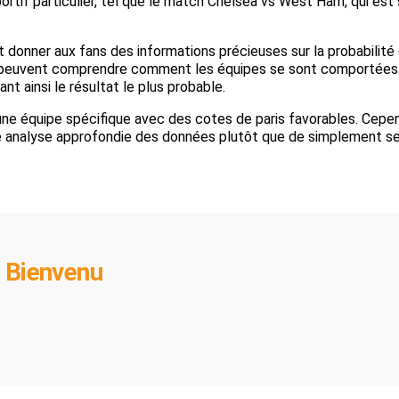
ortif particulier, tel que le match Chelsea vs West Ham, qui est
donner aux fans des informations précieuses sur la probabilité 
ns peuvent comprendre comment les équipes se sont comportées 
t ainsi le résultat le plus probable.
une équipe spécifique avec des cotes de paris favorables. Cepend
e analyse approfondie des données plutôt que de simplement se f
Bienvenu