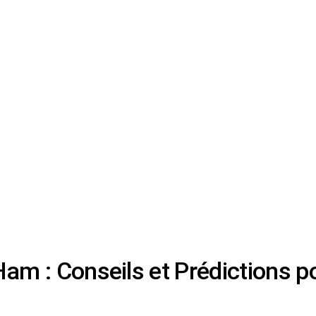
am : Conseils et Prédictions po