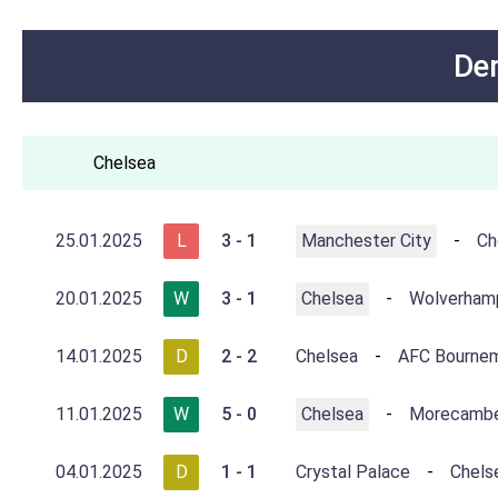
De
Chelsea
25.01.2025
L
3 - 1
Manchester City
-
Ch
20.01.2025
W
3 - 1
Chelsea
-
Wolverham
14.01.2025
D
2 - 2
Chelsea
-
AFC Bourne
11.01.2025
W
5 - 0
Chelsea
-
Morecamb
04.01.2025
D
1 - 1
Crystal Palace
-
Chels