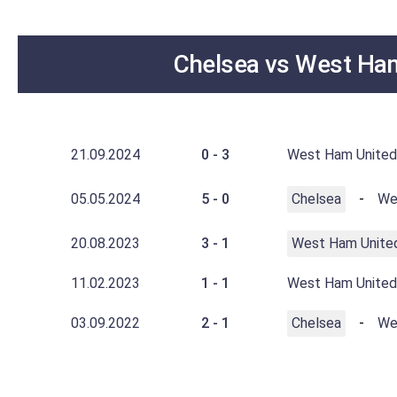
Chelsea vs West Ham 
21.09.2024
0 - 3
West Ham United
05.05.2024
5 - 0
Chelsea
-
We
20.08.2023
3 - 1
West Ham Unite
11.02.2023
1 - 1
West Ham United
03.09.2022
2 - 1
Chelsea
-
We