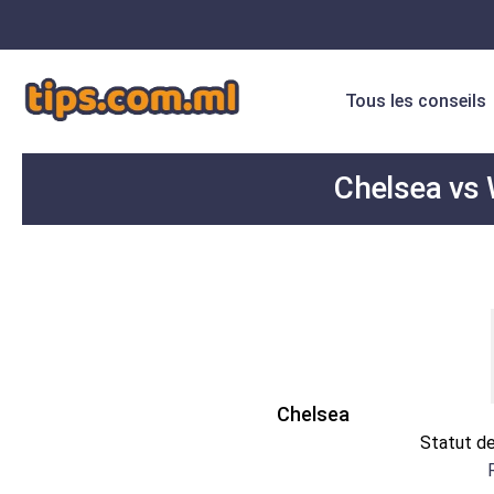
Tous les conseils
Chelsea vs
Chelsea
Statut d