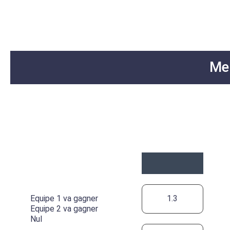
Mei
Equipe 1 va gagner
1.3
Equipe 2 va gagner
Nul