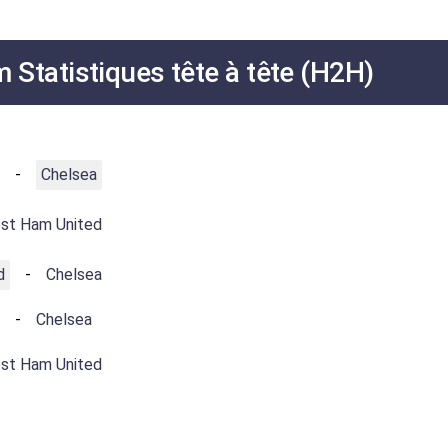
Statistiques tête à tête (H2H)
-
Chelsea
st Ham United
d
-
Chelsea
-
Chelsea
st Ham United