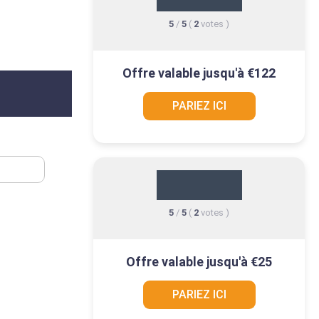
5
/
5
(
2
votes
)
Offre valable jusqu'à €122
PARIEZ ICI
5
/
5
(
2
votes
)
Offre valable jusqu'à €25
PARIEZ ICI