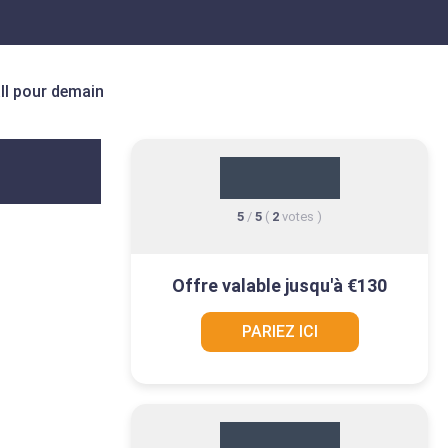
ll pour demain
5
/
5
(
2
votes
)
Offre valable jusqu'à €130
PARIEZ ICI