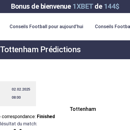
Bonus de bienvenue
1XBET
de
144$
Conseils Football pour aujourd’hui
Conseils Footba
 Tottenham Prédictions
02.02.2025
08:00
Tottenham
e correspondance:
Finished
Résultat du match: