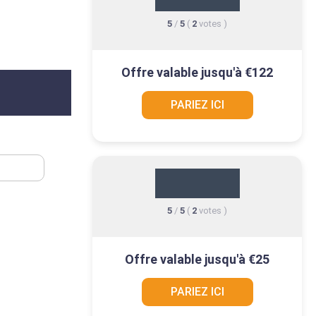
5
/
5
(
2
votes
)
Offre valable jusqu'à €122
PARIEZ ICI
5
/
5
(
2
votes
)
Offre valable jusqu'à €25
PARIEZ ICI