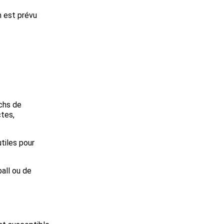
h est prévu
tchs de
ctes,
tiles pour
ball ou de