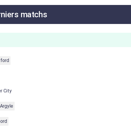
rniers matchs
tford
r City
Argyle
ford