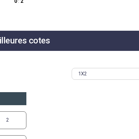
0
:
2
lleures cotes
1X2
2