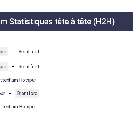
m Statistiques tête à tête (H2H)
pur
-
Brentford
pur
-
Brentford
ttenham Hotspur
ur
-
Brentford
ttenham Hotspur