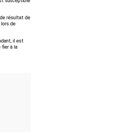
est susceptible
de résultat de
lors de
ant, il est
ier à la