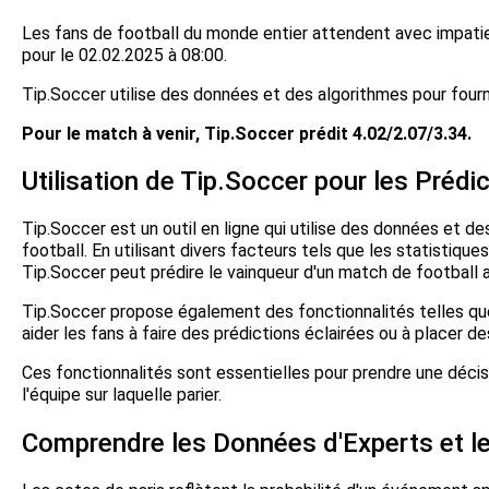
Les fans de football du monde entier attendent avec impati
pour le 02.02.2025 à 08:00.
Tip.Soccer utilise des données et des algorithmes pour fourn
Pour le match à venir, Tip.Soccer prédit 4.02/2.07/3.34.
Utilisation de Tip.Soccer pour les Prédi
Tip.Soccer est un outil en ligne qui utilise des données et d
football. En utilisant divers facteurs tels que les statistiq
Tip.Soccer peut prédire le vainqueur d'un match de football 
Tip.Soccer propose également des fonctionnalités telles que l
aider les fans à faire des prédictions éclairées ou à placer des
Ces fonctionnalités sont essentielles pour prendre une décisi
l'équipe sur laquelle parier.
Comprendre les Données d'Experts et le