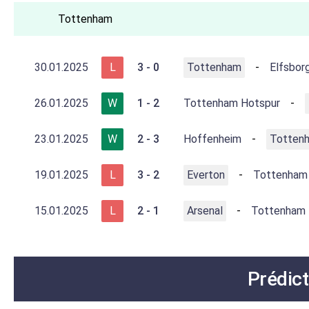
Tottenham
30.01.2025
L
3 - 0
Tottenham
-
Elfsbor
26.01.2025
W
1 - 2
Tottenham Hotspur
-
23.01.2025
W
2 - 3
Hoffenheim
-
Totten
19.01.2025
L
3 - 2
Everton
-
Tottenham
15.01.2025
L
2 - 1
Arsenal
-
Tottenham 
Prédict