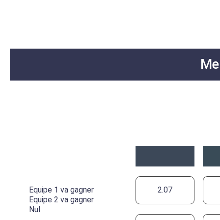
Mei
Equipe 1 va gagner
2.07
Equipe 2 va gagner
Nul