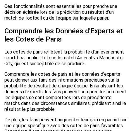
Ces fonctionnalités sont essentielles pour prendre une
décision éclairée lors de la prédiction du résultat d'un
match de football ou de l'équipe sur laquelle parier.
Comprendre les Données d'Experts et
les Cotes de Paris
Les cotes de paris reflètent la probabilité d'un événement
sportif particulier, tel que le match Arsenal vs Manchester
City, qui est susceptible de se produire.
Comprendre les cotes de paris et les données d'experts
peut donner aux fans des informations précieuses sur la
probabilité de résultat de chaque équipe. En analysant les
données d'experts, les fans peuvent comprendre comment
les équipes se sont comportées lors de précédents
matchs dans des circonstances similaires, prédisant ainsi le
résultat le plus probable.
De plus, les fans peuvent augmenter leur gain en pariant sur
une équipe spécifique avec des cotes de paris favorables.