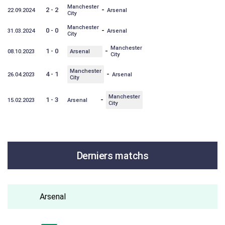
Manchester
-
2 - 2
22.09.2024
Arsenal
City
Manchester
-
0 - 0
31.03.2024
Arsenal
City
Manchester
-
1 - 0
08.10.2023
Arsenal
City
Manchester
-
4 - 1
26.04.2023
Arsenal
City
Manchester
-
1 - 3
15.02.2023
Arsenal
City
Derniers matchs
Arsenal